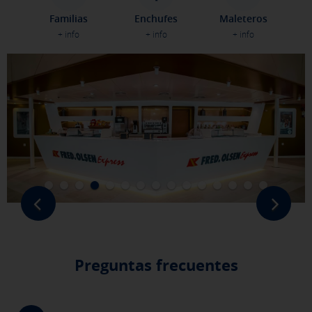
Familias
Enchufes
Maleteros
GUARDAR CONFIGURACIÓN
+ info
+ info
+ info
Pulsa aquí para desactivar las cookies opcionales
Puedes volver a configurar tus cookies desde la sección "Política de
cookies" al pie de la página. También puedes consultar nuestra
política
de cookies
Preguntas frecuentes