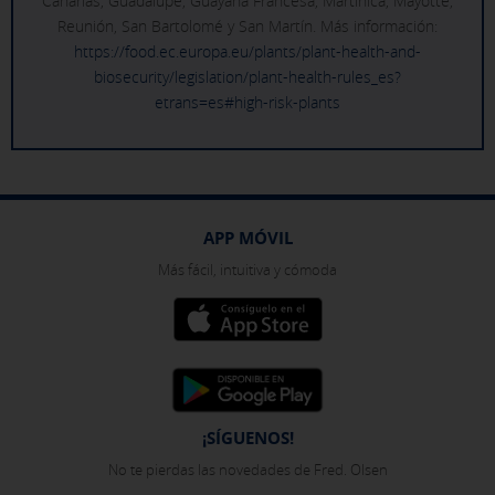
Canarias, Guadalupe, Guayana Francesa, Martinica, Mayotte,
Reunión, San Bartolomé y San Martín. Más información:
https://food.ec.europa.eu/plants/plant-health-and-
biosecurity/legislation/plant-health-rules_es?
etrans=es#high-risk-plants
APP MÓVIL
Más fácil, intuitiva y cómoda
¡SÍGUENOS!
No te pierdas las novedades de Fred. Olsen