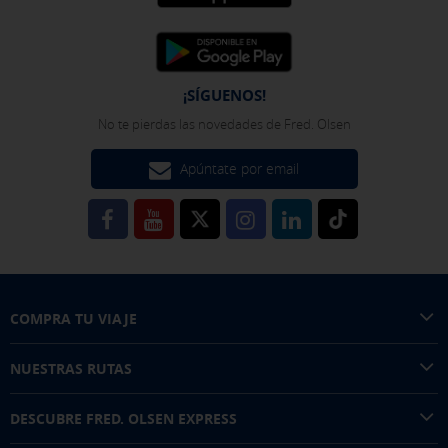
que es
de rel
conven
siguie
¡SÍGUENOS!
soltará
No te pierdas las novedades de Fred. Olsen
próxi
Apúntate por email
COMPRA TU VIAJE
NUESTRAS RUTAS
DESCUBRE FRED. OLSEN EXPRESS