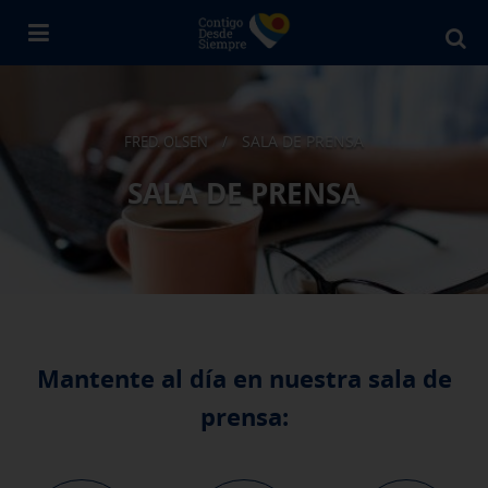
Bu
en
Fr
Ol
SALA DE PRENSA
FRED. OLSEN
/
SALA DE PRENSA
Mantente al día en nuestra sala de
prensa: