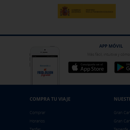
Pulsa aquí para desactivar las cook
Puedes volver a configurar tus cook
política de cookies
APP MÓVIL
Más fácil, intuitiva y cóm
COMPRA TU VIAJE
NUEST
Comprar
Gran Cana
Horarios
Gran Can
Tarifas
Tenerife