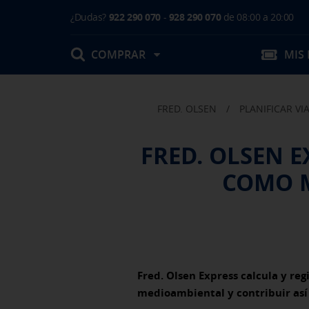
¿Dudas?
922 290 070
-
928 290 070
de 08:00 a 20:00
COMPRAR
MIS
FRED. OLSEN
/
PLANIFICAR VI
Mis Reservas
FRED. OLSEN 
T.Embarque / Resumen de Compra
COMO M
Facturas
Comprar tu viaje
Prepara tu viaje
Contacto
Cambios
Certificados
Mi documentación
Actividades en destino
Fred. Olsen Express calcula y re
medioambiental y contribuir así 