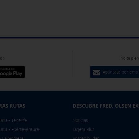
ies opcionales
ies desde la sección "Política de cookies" al pie de la página. Tam
oda
No te pier
Apúntate por emai
RAS RUTAS
DESCUBRE FRED. OLSEN E
ria - Tenerife
Noticias
aria - Fuerteventura
Tarjeta Plus
 - La Gomera
Sostenibilidad