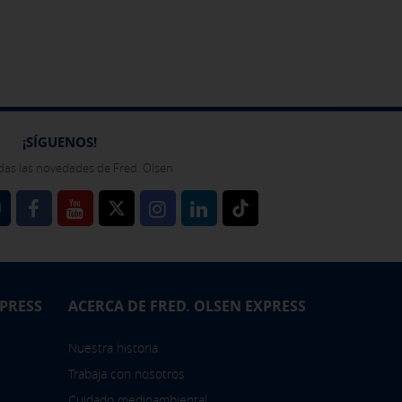
bién puedes consultar nuestra
¡SÍGUENOS!
das las novedades de Fred. Olsen
l
XPRESS
ACERCA DE FRED. OLSEN EXPRESS
Nuestra historia
Trabaja con nosotros
Cuidado medioambiental