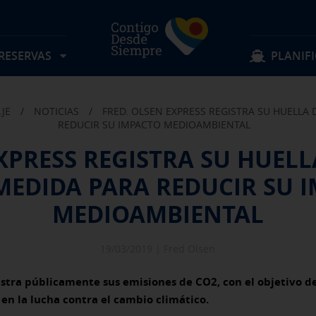
 RESERVAS
PLANIFI
AJE
/
NOTICIAS
/
FRED. OLSEN EXPRESS REGISTRA SU HUELL
Localizar mi reserva
Sigue navegando
Sigue navegando
REDUCIR SU IMPACTO MEDIOAMBIENTAL
EXPRESS REGISTRA SU HUEL
Rutas
Objetos perdidos
EDIDA PARA REDUCIR SU 
Tarifas
Sugerencias y quejas
Preguntas frecuentes
Experiencia a bordo
Horarios
Descubre Fred. Olsen
Ofertas y actividades
Información al pasajero
MEDIOAMBIENTAL
Reservas Grupos
Condiciones de transporte
19/03/2019 |
Fred Olsen
gistra públicamente sus emisiones de CO2, con el objetivo d
en la lucha contra el cambio climático.