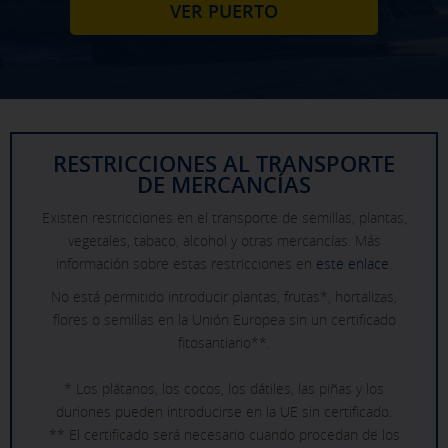
VER PUERTO
RESTRICCIONES AL TRANSPORTE
DE MERCANCÍAS
Existen restricciones en el transporte de semillas, plantas,
vegetales, tabaco, alcohol y otras mercancías. Más
información sobre estas restricciones en
este enlace
.
No está permitido introducir plantas, frutas*, hortalizas,
flores o semillas en la Unión Europea sin un certificado
fitosantiario**.
* Los plátanos, los cocos, los dátiles, las piñas y los
duriones pueden introducirse en la UE sin certificado.
** El certificado será necesario cuando procedan de los