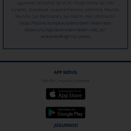
siguientes territorios de la UE: Ceuta, Melilla, las Islas
Canarias, Guadalupe, Guayana Francesa, Martinica, Mayotte,
Reunión, San Bartolomé y San Martín. Más información:
https://food.ec.europa.eu/plants/plant-health-and-
biosecurity/legislation/plant-health-rules_es?
etrans=es#high-risk-plants
APP MÓVIL
Más fácil, intuitiva y cómoda
¡SÍGUENOS!