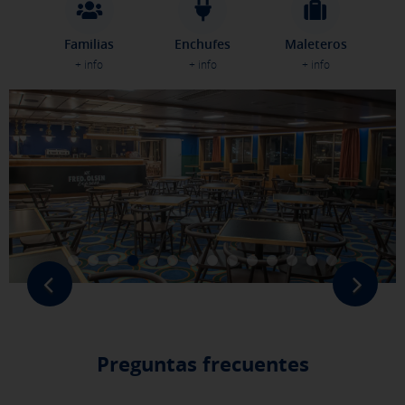
Familias
Enchufes
Maleteros
GUARDAR CONFIGURACIÓN
+ info
+ info
+ info
Pulsa aquí para desactivar las cookies opcionales
Puedes volver a configurar tus cookies desde la sección "Política de
cookies" al pie de la página. También puedes consultar nuestra
política
de cookies
Preguntas frecuentes