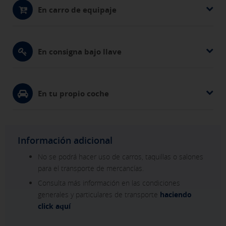
En carro de equipaje
En consigna bajo llave
X
En tu propio coche
CONFIGURACIÓN DE COOKIES
ACEPTAR TODAS
Información adicional
No se podrá hacer uso de carros, taquillas o salones
para el transporte de mercancías.
Cookies necesarias
Consulta más información en las condiciones
Estas cookies son necesarias y no se pueden desactivar en
nuestros sistemas. Puedes configurar tu navegador para
generales y particulares de transporte
haciendo
bloquear o alertar sobre estas cookies, pero algunas áreas
click aquí
del sitio no funcionarán. Estas cookies no almacenan
ninguna información de identificación personal.