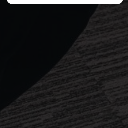
relevante para tus intereses en otros sitios en los que
navegues. No almacenan información personal, sino que se
basan en la identificación única de tu navegador y
dispositivo de Internet.
[Ver detalles de las cookies]
GUARDAR CONFIGURACIÓN
Pulsa aquí para desactivar las cookies opcionales
Puedes volver a configurar tus cookies desde la sección "Política de
cookies" al pie de la página. También puedes consultar nuestra
política de cookies