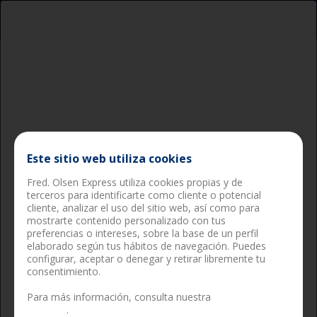
Pasajeros
Carga
Este sitio web utiliza cookies
Fred. Olsen Express utiliza cookies propias y de
terceros para identificarte como cliente o potencial
cliente, analizar el uso del sitio web, así como para
mostrarte contenido personalizado con tus
preferencias o intereses, sobre la base de un perfil
elaborado según tus hábitos de navegación. Puedes
configurar, aceptar o denegar y retirar libremente tu
consentimiento.
Buscar
Para más información, consulta nuestra
política de
cookies
.