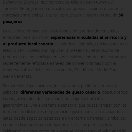
Bañaderos Express, que conecta las islas de Gran Canaria y
Tenerife. Se organizaron dos catas de quesos canarios durante las
travesías entre ambas islas en las que participaron un total de
50
pasajeros
.
La acción se enmarca en la colaboración que mantienen ambas
entidades para promover
experiencias vinculadas al territorio y
al producto local canario
alineándose, además, con la apuesta de
Fred. Olsen Express por impulsar la presencia y el consumo de
productos del archipiélago en sus servicios a bordo, una estrategia
recientemente reforzada a través del convenio firmado con la
empresa pública del ejecutivo canario, Gestión del Medio Rural
(GMR Canarias).
Durante las degustaciones, los asistentes pudieron conocer y
saborear
diferentes variedades de queso canario
, descubriendo
las singularidades de su elaboración, origen y tradición
gastronómica. Una experiencia sensorial que busca romper con los
X
formatos tradicionales de promoción gastronómica, trasladando las
COOKIE SETTINGS
catas desde espacios estáticos a un entorno dinámico y simbólico,
como es la conexión marítima entre islas. Los participantes
calificaron iniciativa como muy positiva, destacando el valor añadido