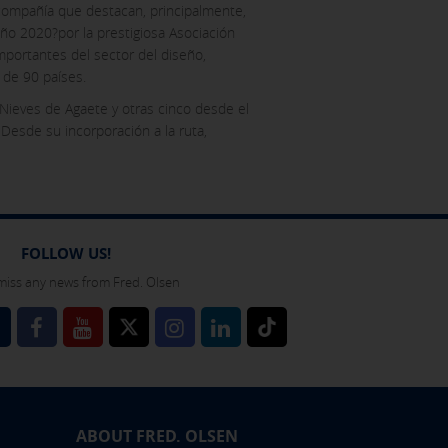
 compañía que destacan, principalmente,
año 2020?por la prestigiosa Asociación
mportantes del sector del diseño,
 de 90 países.
 Nieves de Agaete y otras cinco desde el
Desde su incorporación a la ruta,
FOLLOW US!
miss any news from Fred. Olsen
l
ABOUT FRED. OLSEN