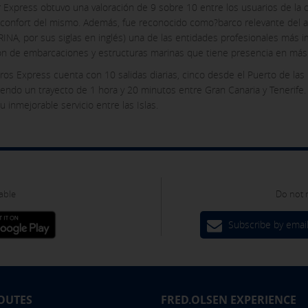
r Express obtuvo una valoración de 9 sobre 10 entre los usuarios de la
 el confort del mismo. Además, fue reconocido como?barco relevante del 
INA, por sus siglas en inglés) una de las entidades profesionales más i
ón de embarcaciones y estructuras marinas que tiene presencia en más
os Express cuenta con 10 salidas diarias, cinco desde el Puerto de las
iendo un trayecto de 1 hora y 20 minutos entre Gran Canaria y Tenerife. 
 inmejorable servicio entre las Islas.
able
Do not 
Subscribe by emai
OUTES
FRED.OLSEN EXPERIENCE