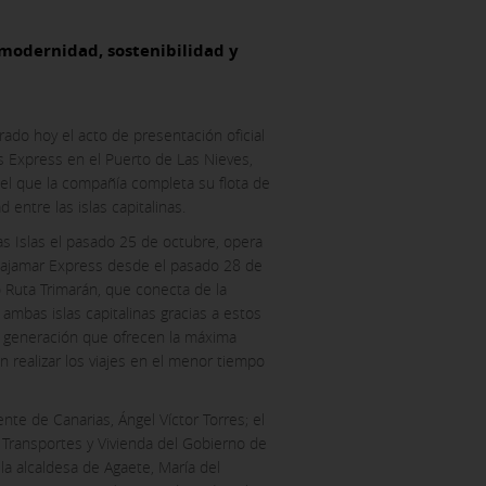
 modernidad, sostenibilidad y
ado hoy el acto de presentación oficial
 Express en el Puerto de Las Nieves,
 el que la compañía completa su flota de
entre las islas capitalinas.
as Islas el pasado 25 de octubre, opera
Bajamar Express desde el pasado 28 de
 Ruta Trimarán, que conecta de la
mbas islas capitalinas gracias a estos
a generación que ofrecen la máxima
 realizar los viajes en el menor tiempo
nte de Canarias, Ángel Víctor Torres; el
 Transportes y Vivienda del Gobierno de
 la alcaldesa de Agaete, María del