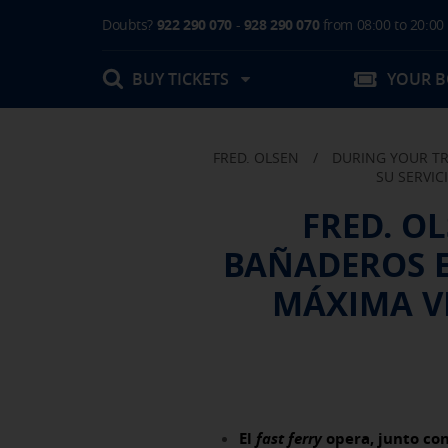
Doubts?
922 290 070
-
928 290 070
from 08:00 to 20:00
BUY TICKETS
YOUR 
FRED. OLSEN
/
DURING YOUR TR
My booking
SU SERVIC
FRED. O
Boarding Card / Summary ticket
BAÑADEROS E
Invoices
Buy Tickets Online
Plan your trip
Contact
Changes
MÁXIMA V
Certificates
My documentation
Activities in destination
El
fast ferry
opera, junto co