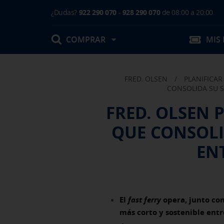
¿Dudas?
922 290 070
-
928 290 070
de 08:00 a 20:00
COMPRAR
MIS
FRED. OLSEN
/
PLANIFICAR
Mis Reservas
CONSOLIDA SU S
FRED. OLSEN 
T.Embarque / Resumen de Compra
QUE CONSOLI
Facturas
Comprar tu viaje
Prepara tu viaje
Contacto
Cambios
EN
Certificados
Mi documentación
Actividades en destino
El
fast ferry
opera, junto co
más corto y sostenible entr