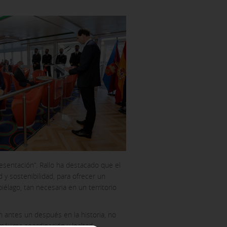
ACEPTAR TODAS
esentación”. Rallo ha destacado que el
y sostenibilidad, para ofrecer un
iélago, tan necesaria en un territorio
 tu navegador para bloquear o
 antes un después en la historia, no
enan ninguna información de
máxima coordinación y lealtad.