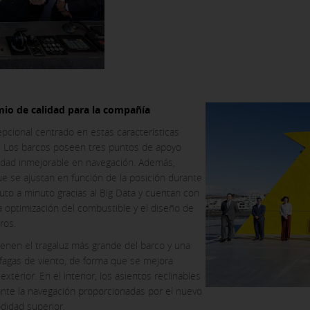
IÓN
ies opcionales
ies desde la sección "Política de cookies" al pie de la página. Tam
mio de calidad para la compañía
epcional centrado en estas características
a. Los barcos poseen tres puntos de apoyo
lidad inmejorable en navegación. Además,
e se ajustan en función de la posición durante
nuto a minuto gracias al Big Data y cuentan con
 optimización del combustible y el diseño de
ros.
ienen el tragaluz más grande del barco y una
ráfagas de viento, de forma que se mejora
terior. En el interior, los asientos reclinables
rante la navegación proporcionadas por el nuevo
idad superior.