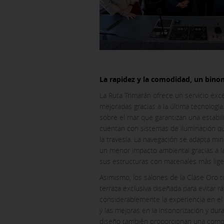
GUARDAR CONFIGURAC
Pulsa aquí para desactivar las cook
Puedes volver a configurar tus cook
política de cookies
La rapidez y la comodidad, un bino
La Ruta Trimarán ofrece un servicio exc
mejoradas gracias a la última tecnologí
sobre el mar que garantizan una estabi
cuentan con sistemas de iluminación qu
la travesía. La navegación se adapta mi
un menor impacto ambiental gracias a la
sus estructuras con materiales más lige
Asimismo, los salones de la Clase Oro t
terraza exclusiva diseñada para evitar 
considerablemente la experiencia en el ex
y las mejoras en la insonorización y du
diseño también proporcionan una comod