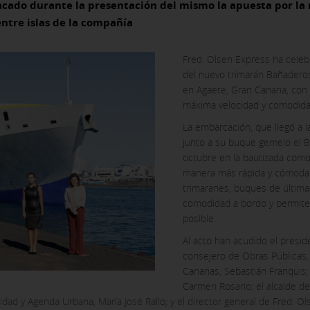
tacado durante la presentación del mismo la apuesta por la
ntre islas de la compañía
Fred. Olsen Express ha celebr
del nuevo trimarán Bañaderos
en Agaete, Gran Canaria, con
máxima velocidad y comodidad 
La embarcación, que llegó a l
junto a su buque gemelo el 
octubre en la bautizada como
manera más rápida y cómoda a
trimaranes, buques de últim
comodidad a bordo y permiten
posible.
Al acto han acudido el preside
consejero de Obras Públicas,
Canarias, Sebastián Franquis;
Carmen Rosario; el alcalde de
idad y Agenda Urbana, María José Rallo; y el director general de Fred. Ols