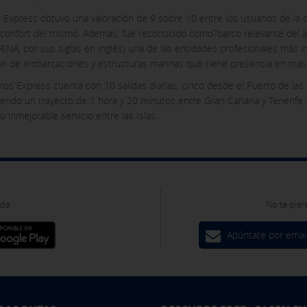
r Express obtuvo una valoración de 9 sobre 10 entre los usuarios de la
 el confort del mismo. Además, fue reconocido como?barco relevante del 
INA, por sus siglas en inglés) una de las entidades profesionales más i
ón de embarcaciones y estructuras marinas que tiene presencia en más
os Express cuenta con 10 salidas diarias, cinco desde el Puerto de las
iendo un trayecto de 1 hora y 20 minutos entre Gran Canaria y Tenerife. 
 inmejorable servicio entre las Islas.
oda
No te pier
Apúntate por emai