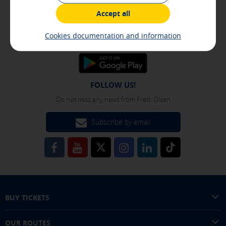
anonymous.
Easy, intuitive and comfortable
Accept all
[See cookies details]
Advertising and social media cookies
Cookies documentation and information
These cookies are managed by our advertising partners and
are used to show you relevant advertising related to your
interests in other sites where you browse. They do not
store personal information but are based on the unique
identification of your browser and Internet device.
FOLLOW US!
[See cookies details]
Do not miss any news from Fred. Olsen
Subscribe by email
SAVE SETTINGS
Click here to disable optional cookies
You can reconfigure your cookies from the "Cookies policy" section at
the bottom of the page. You can also check our
cookie policy
BUY TICKETS
OUR ROUTES