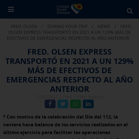
Bu
en
FRED. OLSEN
/
DURING YOUR TRIP
/
NEWS
/
FRED.
Fr
OLSEN EXPRESS TRANSPORTÓ EN 2021 A UN 129% MÁS DE
Ol
EFECTIVOS DE EMERGENCIAS RESPECTO AL AÑO ANTERIOR
FRED. OLSEN EXPRESS
TRANSPORTÓ EN 2021 A UN 129%
MÁS DE EFECTIVOS DE
EMERGENCIAS RESPECTO AL AÑO
ANTERIOR
11/02/2022 |
Fred. Olsen Express
? Con motivo de la celebración del Día del 112, la
naviera hace balance de los servicios realizados en el
último ejercicio para facilitar las operaciones