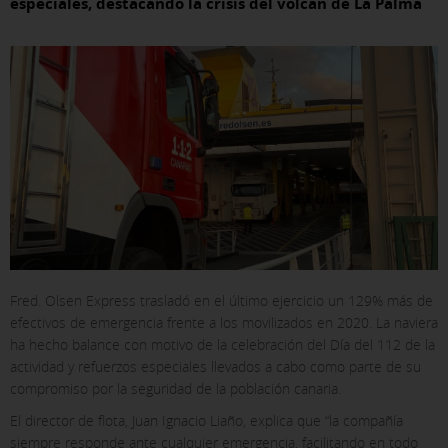
especiales, destacando la crisis del volcán de La Palma
X
Fred. Olsen Express trasladó en el último ejercicio un 129% más de
efectivos de emergencia frente a los movilizados en 2020. La naviera
COOKIE SETTINGS
ha hecho balance con motivo de la celebración del Día del 112 de la
actividad y refuerzos especiales llevados a cabo como parte de su
ACCEPT ALL
compromiso por la seguridad de la población canaria.
El director de flota, Juan Ignacio Liaño, explica que “la compañía
siempre responde ante cualquier emergencia, facilitando en todo