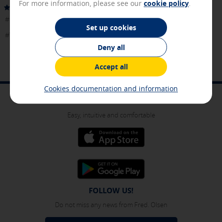
For more information, please see our
cookie policy
.
Express:
https://www.fredolsen.es/es/entretenimiento-a-bordo
our web traffic in order to improve your browsing
experience and optimize the functioning of our website.
#FredOlsenExpress
They store service configurations so you do not have to
Set up cookies
#TuMejorCompañía
reconfigure them every time you visit us. All the
information they collect is aggregated and, therefore, is
Deny all
anonymous.
Accept all
[See cookies details]
Advertising and social media cookies
Cookies documentation and information
These cookies are managed by our advertising partners and
MOBILE APP
are used to show you relevant advertising related to your
Easy, intuitive and comfortable
interests in other sites where you browse. They do not
store personal information but are based on the unique
identification of your browser and Internet device.
[See cookies details]
SAVE SETTINGS
FOLLOW US!
Do not miss any news from Fred. Olsen
Click here to disable optional cookies