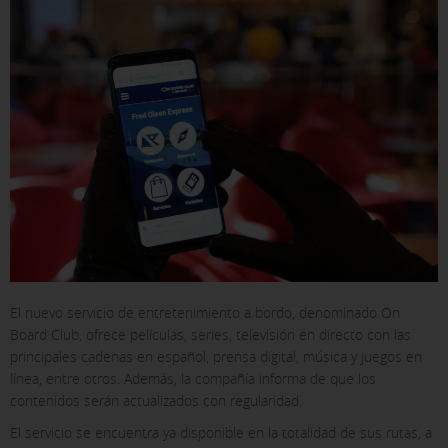
El nuevo servicio de entretenimiento a bordo, denominado On
Board Club, ofrece películas, series, televisión en directo con las
principales cadenas en español, prensa digital, música y juegos en
línea, entre otros. Además, la compañía informa de que los
X
contenidos serán actualizados con regularidad.
COOKIE SETTINGS
El servicio se encuentra ya disponible en la totalidad de sus rutas, a