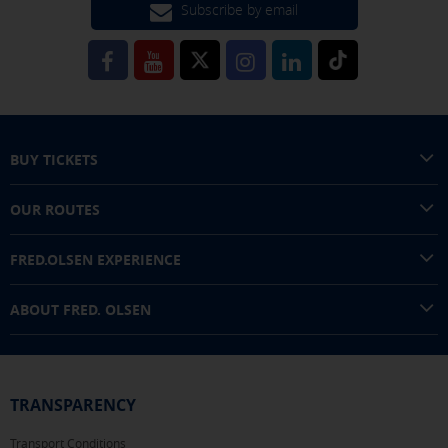
Subscribe by email
You can reconfigure your cookies from the "Cookies policy" section at
the bottom of the page. You can also check our
cookie policy
BUY TICKETS
OUR ROUTES
FRED.OLSEN EXPERIENCE
ABOUT FRED. OLSEN
TRANSPARENCY
Transport Conditions