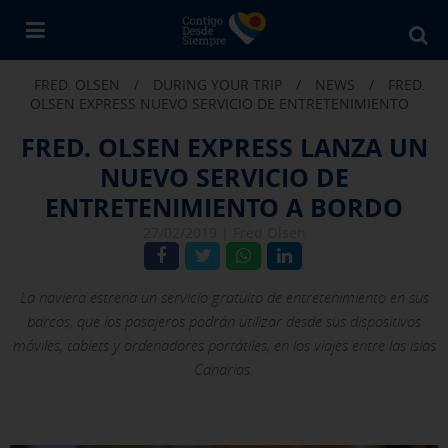
Bu
en
FRED. OLSEN
/
DURING YOUR TRIP
/
NEWS
/
FRED.
Fr
OLSEN EXPRESS NUEVO SERVICIO DE ENTRETENIMIENTO
Ol
FRED. OLSEN EXPRESS LANZA UN
NUEVO SERVICIO DE
ENTRETENIMIENTO A BORDO
27/02/2019 |
Fred Olsen
La naviera estrena un servicio gratuito de entretenimiento en sus
barcos, que los pasajeros podrán utilizar desde sus dispositivos
móviles, tablets y ordenadores portátiles, en los viajes entre las islas
Canarias.