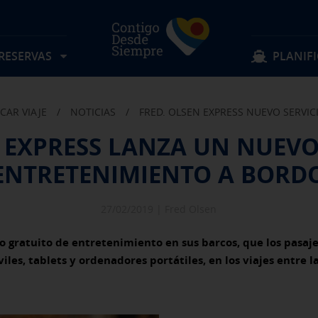
 RESERVAS
PLANIFI
ICAR VIAJE
/
NOTICIAS
/
FRED. OLSEN EXPRESS NUEVO SERVI
Localizar mi reserva
Sigue navegando
Sigue navegando
 EXPRESS LANZA UN NUEVO
Rutas
Objetos perdidos
ENTRETENIMIENTO A BORD
Tarifas
Sugerencias y quejas
Preguntas frecuentes
Experiencia a bordo
Horarios
Descubre Fred. Olsen
Ofertas y actividades
Información al pasajero
27/02/2019 |
Fred Olsen
Reservas Grupos
Condiciones de transporte
io gratuito de entretenimiento en sus barcos, que los pasaje
iles, tablets y ordenadores portátiles, en los viajes entre la