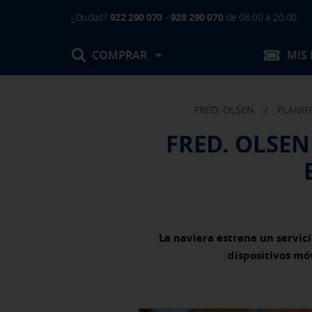
¿Dudas?
922 290 070
-
928 290 070
de 08:00 a 20:00
COMPRAR
MIS
FRED. OLSEN
/
PLANIF
Mis Reservas
FRED. OLSEN
T.Embarque / Resumen de Compra
Facturas
Comprar tu viaje
Prepara tu viaje
Contacto
Cambios
Certificados
La naviera estrena un servic
Mi documentación
dispositivos móv
Actividades en destino