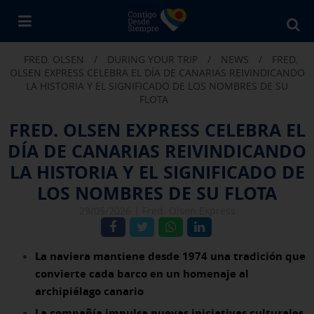
Bu
en
FRED. OLSEN
/
DURING YOUR TRIP
/
NEWS
/
FRED.
Fr
OLSEN EXPRESS CELEBRA EL DÍA DE CANARIAS REIVINDICANDO
Ol
LA HISTORIA Y EL SIGNIFICADO DE LOS NOMBRES DE SU
FLOTA
FRED. OLSEN EXPRESS CELEBRA EL
DÍA DE CANARIAS REIVINDICANDO
LA HISTORIA Y EL SIGNIFICADO DE
LOS NOMBRES DE SU FLOTA
29/05/2026 |
Fred. Olsen Express
La naviera mantiene desde 1974 una tradición que
convierte cada barco en un homenaje al
archipiélago canario
La compañía impulsa nuevas iniciativas culturales