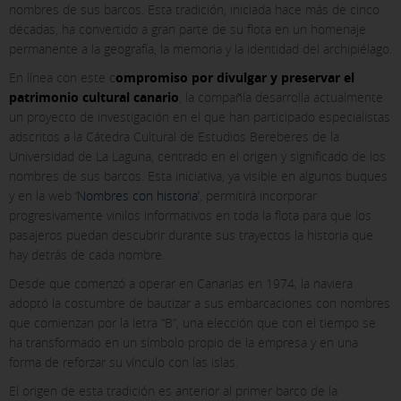
nombres de sus barcos. Esta tradición, iniciada hace más de cinco
décadas, ha convertido a gran parte de su flota en un homenaje
permanente a la geografía, la memoria y la identidad del archipiélago.
En línea con este c
ompromiso por divulgar y preservar el
patrimonio cultural canario
, la compañía desarrolla actualmente
un proyecto de investigación en el que han participado especialistas
adscritos a la Cátedra Cultural de Estudios Bereberes de la
Universidad de La Laguna, centrado en el origen y significado de los
nombres de sus barcos. Esta iniciativa, ya visible en algunos buques
y en la web
‘Nombres con historia’
, permitirá incorporar
progresivamente vinilos informativos en toda la flota para que los
pasajeros puedan descubrir durante sus trayectos la historia que
hay detrás de cada nombre.
Desde que comenzó a operar en Canarias en 1974, la naviera
X
adoptó la costumbre de bautizar a sus embarcaciones con nombres
que comienzan por la letra “B”, una elección que con el tiempo se
COOKIE SETTINGS
ha transformado en un símbolo propio de la empresa y en una
forma de reforzar su vínculo con las islas.
ACCEPT ALL
El origen de esta tradición es anterior al primer barco de la