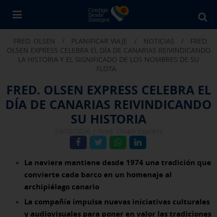
Bu
en
FRED. OLSEN
/
PLANIFICAR VIAJE
/
NOTICIAS
/
FRED.
Fr
OLSEN EXPRESS CELEBRA EL DÍA DE CANARIAS REIVINDICANDO
Ol
LA HISTORIA Y EL SIGNIFICADO DE LOS NOMBRES DE SU
FLOTA
FRED. OLSEN EXPRESS CELEBRA EL
DÍA DE CANARIAS REIVINDICANDO
SU HISTORIA
29/05/2026 |
Fred. Olsen Express
La naviera mantiene desde 1974 una tradición que
convierte cada barco en un homenaje al
archipiélago canario
La compañía impulsa nuevas iniciativas culturales
y audiovisuales para poner en valor las tradiciones