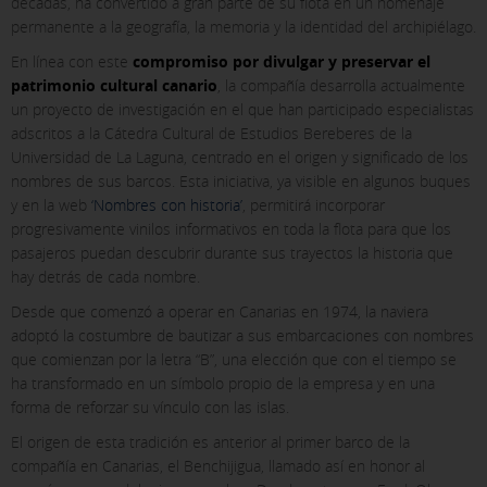
décadas, ha convertido a gran parte de su flota en un homenaje
permanente a la geografía, la memoria y la identidad del archipiélago.
En línea con este
compromiso por divulgar y preservar el
patrimonio cultural canario
, la compañía desarrolla actualmente
un proyecto de investigación en el que han participado especialistas
adscritos a la Cátedra Cultural de Estudios Bereberes de la
Universidad de La Laguna, centrado en el origen y significado de los
nombres de sus barcos. Esta iniciativa, ya visible en algunos buques
y en la web
‘Nombres con historia’
, permitirá incorporar
progresivamente vinilos informativos en toda la flota para que los
pasajeros puedan descubrir durante sus trayectos la historia que
hay detrás de cada nombre.
Desde que comenzó a operar en Canarias en 1974, la naviera
X
adoptó la costumbre de bautizar a sus embarcaciones con nombres
que comienzan por la letra “B”, una elección que con el tiempo se
CONFIGURACIÓN DE COOKIES
ha transformado en un símbolo propio de la empresa y en una
forma de reforzar su vínculo con las islas.
ACEPTAR TODAS
El origen de esta tradición es anterior al primer barco de la
compañía en Canarias, el Benchijigua, llamado así en honor al