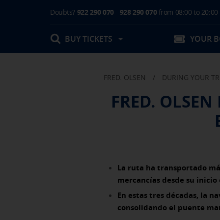
Doubts?
922 290 070
-
928 290 070
from 08:00 to 20:00
BUY TICKETS
YOUR 
FRED. OLSEN
/
DURING YOUR TR
My booking
FRED. OLSEN
Boarding Card / Summary ticket
Invoices
Buy Tickets Online
Plan your trip
Contact
Changes
Certificates
La ruta ha transportado más
My documentation
mercancías desde su inicio
Activities in destination
En estas tres décadas, la n
consolidando el puente marí