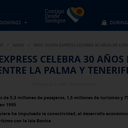
BOOKINGS
DURING
IP
/
NEWS
/
FRED. OLSEN EXPRESS CELEBRA 30 AÑOS DE CON
Locate my reservation
Keep browsing
Keep browsing
 EXPRESS CELEBRA 30 AÑOS
Routes
Lost items
ENTRE LA PALMA Y TENERIF
Rates
Suggestions and complaints
Experience on board
Schedules
FAQS
Discover Fred. Olsen
Offers & activities
Information for passengers
30/10/2025 |
Fred. Olsen Express
Group reservation
Transport Conditions
 de 5,3 millones de pasajeros, 1,5 millones de turismos y 7
 en 1995
aviera ha impulsado la conectividad, el desarrollo económico
timo con la Isla Bonita