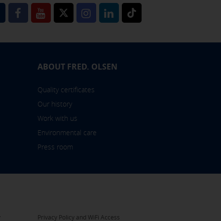
l
ABOUT FRED. OLSEN
Quality certificates
Our history
Work with us
Environmental care
Press room
y
Privacy Policy and WiFi Access