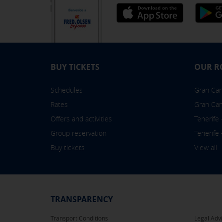
BUY TICKETS
OUR R
Schedules
Gran Cana
Rates
Gran Can
Offers and activities
Tenerife
Group reservation
Tenerife
Buy tickets
View all
TRANSPARENCY
Transport Conditions
Legal Advi