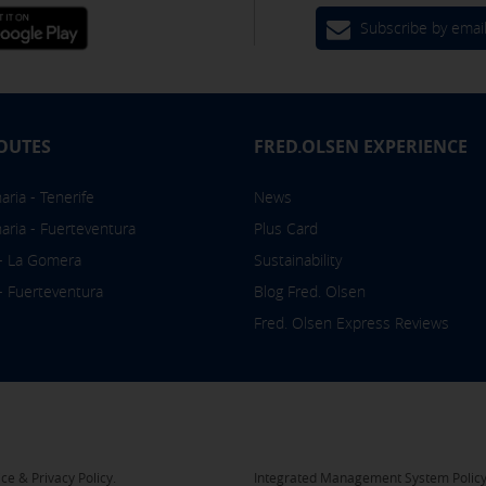
Subscribe by emai
OUTES
FRED.OLSEN EXPERIENCE
ria - Tenerife
News
aria - Fuerteventura
Plus Card
 - La Gomera
Sustainability
 - Fuerteventura
Blog Fred. Olsen
Fred. Olsen Express Reviews
ce & Privacy Policy.
Integrated Management System Polic