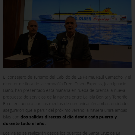
El consejero de Turismo del Cabildo de La Palma, Raúl Camacho, y el
director de flota de la compañía Fred. Olsen Express, Juan Ignacio
Liaño, han presentado esta mañana en rueda de prensa la nueva
propuesta de servicios de la naviera entre La Isla Bonita y Tenerife.
En el encuentro con los medios de comunicación ambas entidades
aseguraron que a partir del próximo verano la naviera unirá ambas
islas con
dos salidas directas al día desde cada puerto y
durante todo el año.
Los viajes se realizarán desde los puertos de Santa Cruz de La