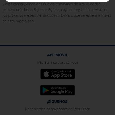
y está construyendo dos nuevos trimaranes de alta velocidad. El
navegues. No almacenan información personal, sino que se
basan en la identificación única de tu navegador y
primero de ellos el
Bajamar Express
, cuya entrega está prevista en
dispositivo de Internet.
los próximos meses, y el
Bañaderos Express
, que se espera a finales
[Ver detalles de las cookies]
de este mismo año.
GUARDAR CONFIGURACIÓN
Pulsa aquí para desactivar las cookies opcionales
APP MÓVIL
Más fácil, intuitiva y cómoda
Puedes volver a configurar tus cookies desde la sección "Política de
cookies" al pie de la página. También puedes consultar nuestra
política de cookies
¡SÍGUENOS!
No te pierdas las novedades de Fred. Olsen