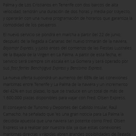
Palma y de Los Cristianos en Tenerife con dos barcos de alta
velocidad, tendrán una duración de dos horas y media por trayecto;
y operarán con una nueva programación de horarios que garantiza la
comodidad de los pasajeros.
El nuevo servicio se pondrá en marcha a partir del 22 de junio,
después de la llegada a Canarias del nuevo trimarán de la naviera,
X
Bajamar Express
, y justo antes del comienzo de las Fiestas Lustrales
de la Bajada de la Virgen en La Palma. A partir de esta fecha, el
CONFIGURACIÓN DE COOKIES
servicio será siempre sin escala en La Gomera y será operado por
sus
fast ferries
Benchijigua Express
y
Bencomo Express
.
ACEPTAR TODAS
La nueva oferta supondrá un aumento del 68% de las conexiones
marítimas entre Tenerife y La Palma de la naviera y un incremento
del 42% en sus plazas, lo que se traduce en un total de más de
1.600.000 plazas disponibles para viajar con Fred. Olsen Express.
Cookies necesarias
El consejero de Turismo y Deportes del Cabildo Insular, Raúl
Estas cookies son necesarias y no se pueden desactivar en
Camacho, ha señalado que “es una gran noticia para La Palma la
nuestros sistemas. Puedes configurar tu navegador para
bloquear o alertar sobre estas cookies, pero algunas áreas
decidida apuesta que una naviera tan potente como Fred. Olsen
del sitio no funcionarán. Estas cookies no almacenan
Express va a realizar por nuestra isla, ya que estas conexiones
ninguna información de identificación personal.
marítimas directas y rápidas abren grandes posibilidades de llegada