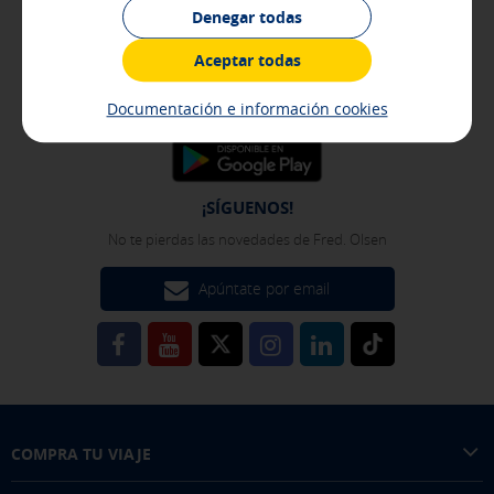
APP MÓVIL
Denegar todas
[Ver detalles de las cookies]
Más fácil, intuitiva y cómoda
Aceptar todas
Cookies de publicidad y redes sociales
Estas cookies son gestionadas por nuestros socios
Documentación e información cookies
publicitarios y se utilizan para mostrarte publicidad
relevante para tus intereses en otros sitios en los que
navegues. No almacenan información personal, sino que se
basan en la identificación única de tu navegador y
dispositivo de Internet.
¡SÍGUENOS!
[Ver detalles de las cookies]
No te pierdas las novedades de Fred. Olsen
GUARDAR CONFIGURACIÓN
Apúntate por email
Pulsa aquí para desactivar las cookies opcionales
Puedes volver a configurar tus cookies desde la sección "Política de
cookies" al pie de la página. También puedes consultar nuestra
COMPRA TU VIAJE
política de cookies