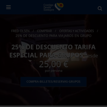
Bu
en
Fr
Ol
FRED. OLSEN
/
COMPRAR
/
OFERTAS Y ACTIVIDADES
/
25% DE DESCUENTO PARA VIAJAROS EN GRUPO
25% DE DESCUENTO TARIFA
ESPECIAL PARA GRUPOS
desde
25,00 €
por persona
COMPRA-BILLETES/RESERVAS-GRUPOS