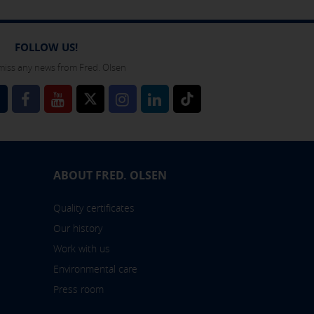
 also check our
cookie policy
FOLLOW US!
miss any news from Fred. Olsen
l
ABOUT FRED. OLSEN
Quality certificates
Our history
Work with us
Environmental care
Press room