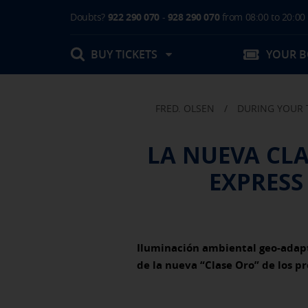
Doubts?
922 290 070
-
928 290 070
from 08:00 to 20:00
BUY TICKETS
YOUR 
FRED. OLSEN
/
DURING YOUR 
My booking
LA NUEVA CLA
Boarding Card / Summary ticket
EXPRESS
Invoices
Buy Tickets Online
Plan your trip
Contact
Changes
Certificates
My documentation
Iluminación ambiental geo-adapt
Activities in destination
de la nueva “Clase Oro” de los p