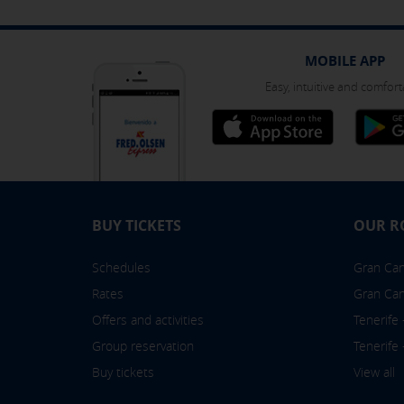
You can reconfigure your cookies fr
MOBILE APP
Easy, intuitive and comfort
BUY TICKETS
OUR R
Schedules
Gran Cana
Rates
Gran Can
Offers and activities
Tenerife
Group reservation
Tenerife
Buy tickets
View all