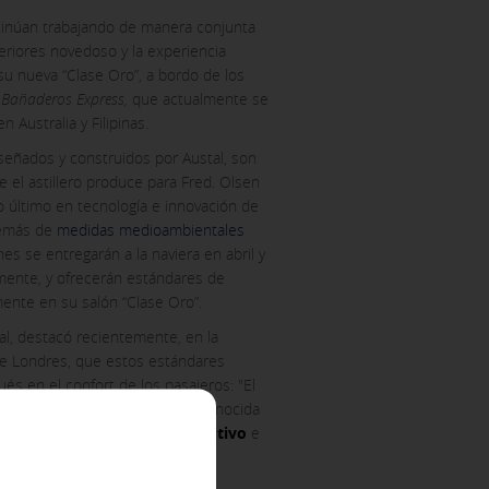
ntinúan trabajando de manera conjunta
eriores novedoso y la experiencia
u nueva “Clase Oro”, a bordo de los
y
Bañaderos Express,
que actualmente se
 Australia y Filipinas.
señados y construidos por Austal, son
e el astillero produce para Fred. Olsen
o último en tecnología e innovación de
además de
medidas medioambientales
ACCEPT ALL
es se entregarán a la naviera en abril y
amente, y ofrecerán estándares de
ente en su salón “Clase Oro”.
al, destacó recientemente, en la
de Londres, que estos estándares
er to block or alert about these
iable information.
s en el confort de los pasajeros: "El
anzadas funcionalidades en su conocida
os reclinables de estilo ejecutivo
e
 as, for example, the navigation