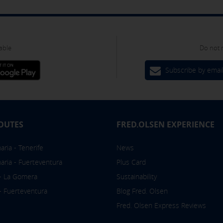
om the "Cookies policy" section at the bottom of the page. You can
able
Do not 
Subscribe by emai
OUTES
FRED.OLSEN EXPERIENCE
ria - Tenerife
News
aria - Fuerteventura
Plus Card
 - La Gomera
Sustainability
 - Fuerteventura
Blog Fred. Olsen
Fred. Olsen Express Reviews