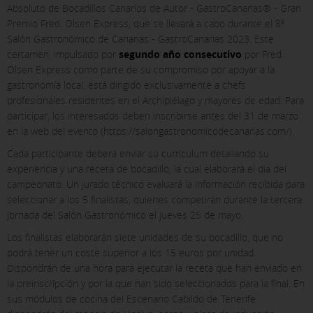
Absoluto de Bocadillos Canarios de Autor - GastroCanarias® - Gran
Premio Fred. Olsen Express, que se llevará a cabo durante el 8º
Salón Gastronómico de Canarias - GastroCanarias 2023. Este
certamen, impulsado por
segundo año consecutivo
por Fred.
Olsen Express como parte de su compromiso por apoyar a la
gastronomía local, está dirigido exclusivamente a chefs
profesionales residentes en el Archipiélago y mayores de edad. Para
participar, los interesados deben inscribirse antes del 31 de marzo
en la web del evento (https://salongastronomicodecanarias.com/).
Cada participante deberá enviar su currículum detallando su
experiencia y una receta de bocadillo, la cual elaborará el día del
campeonato. Un jurado técnico evaluará la información recibida para
seleccionar a los 5 finalistas, quienes competirán durante la tercera
jornada del Salón Gastronómico el jueves 25 de mayo.
Los finalistas elaborarán siete unidades de su bocadillo, que no
X
podrá tener un coste superior a los 15 euros por unidad.
Dispondrán de una hora para ejecutar la receta que han enviado en
COOKIE SETTINGS
la preinscripción y por la que han sido seleccionados para la final. En
sus módulos de cocina del Escenario Cabildo de Tenerife