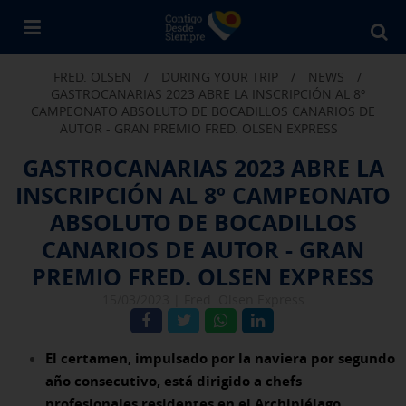
Bu
en
FRED. OLSEN
/
DURING YOUR TRIP
/
NEWS
/
Fr
GASTROCANARIAS 2023 ABRE LA INSCRIPCIÓN AL 8º
Ol
CAMPEONATO ABSOLUTO DE BOCADILLOS CANARIOS DE
AUTOR - GRAN PREMIO FRED. OLSEN EXPRESS
GASTROCANARIAS 2023 ABRE LA
INSCRIPCIÓN AL 8º CAMPEONATO
ABSOLUTO DE BOCADILLOS
CANARIOS DE AUTOR - GRAN
PREMIO FRED. OLSEN EXPRESS
15/03/2023 |
Fred. Olsen Express
El certamen, impulsado por la naviera por segundo
año consecutivo, está dirigido a chefs
profesionales residentes en el Archipiélago