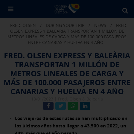
Bu
en
FRED. OLSEN
/
DURING YOUR TRIP
/
NEWS
/
FRED.
Fr
OLSEN EXPRESS Y BALEÀRIA TRANSPORTAN 1 MILLÓN DE
Ol
METROS LINEALES DE CARGA Y MÁS DE 100.000 PASAJEROS
ENTRE CANARIAS Y HUELVA EN 4 AÑO
FRED. OLSEN EXPRESS Y BALEÀRIA
TRANSPORTAN 1 MILLÓN DE
METROS LINEALES DE CARGA Y
MÁS DE 100.000 PASAJEROS ENTRE
CANARIAS Y HUELVA EN 4 AÑO
18/01/2023 |
Fred. Olsen & Baleària
Los viajeros de estas rutas se han multiplicado en
los últimos años hasta llegar a 43.500 en 2022, un
44% más que el año pasado.