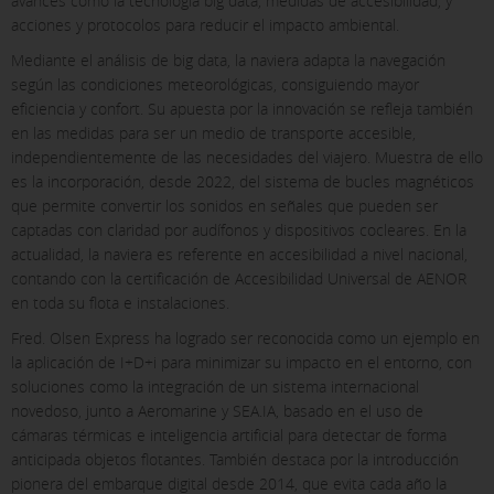
avances como la tecnología big data, medidas de accesibilidad, y
acciones y protocolos para reducir el impacto ambiental.
Mediante el análisis de big data, la naviera adapta la navegación
según las condiciones meteorológicas, consiguiendo mayor
eficiencia y confort. Su apuesta por la innovación se refleja también
en las medidas para ser un medio de transporte accesible,
independientemente de las necesidades del viajero. Muestra de ello
es la incorporación, desde 2022, del sistema de bucles magnéticos
que permite convertir los sonidos en señales que pueden ser
captadas con claridad por audífonos y dispositivos cocleares. En la
actualidad, la naviera es referente en accesibilidad a nivel nacional,
X
contando con la certificación de Accesibilidad Universal de AENOR
COOKIE SETTINGS
en toda su flota e instalaciones.
Fred. Olsen Express ha logrado ser reconocida como un ejemplo en
ACCEPT ALL
la aplicación de I+D+i para minimizar su impacto en el entorno, con
soluciones como la integración de un sistema internacional
novedoso, junto a Aeromarine y SEA.IA, basado en el uso de
cámaras térmicas e inteligencia artificial para detectar de forma
Necessary cookies
anticipada objetos flotantes. También destaca por la introducción
These cookies are necessary and can not be disabled in our
pionera del embarque digital desde 2014, que evita cada año la