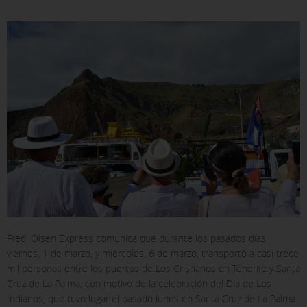
Fred. Olsen Express comunica que durante los pasados días
viernes, 1 de marzo, y miércoles, 6 de marzo, transportó a casi trece
mil personas entre los puertos de Los Cristianos en Tenerife y Santa
Cruz de La Palma, con motivo de la celebración del Día de Los
Indianos, que tuvo lugar el pasado lunes en Santa Cruz de La Palma.