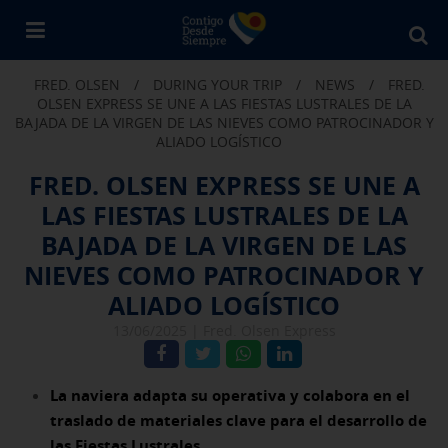
Bu
en
FRED. OLSEN
/
DURING YOUR TRIP
/
NEWS
/
FRED.
Fr
OLSEN EXPRESS SE UNE A LAS FIESTAS LUSTRALES DE LA
Ol
BAJADA DE LA VIRGEN DE LAS NIEVES COMO PATROCINADOR Y
ALIADO LOGÍSTICO
FRED. OLSEN EXPRESS SE UNE A
LAS FIESTAS LUSTRALES DE LA
BAJADA DE LA VIRGEN DE LAS
NIEVES COMO PATROCINADOR Y
ALIADO LOGÍSTICO
13/06/2025 |
Fred. Olsen Express
La naviera adapta su operativa y colabora en el
traslado de materiales clave para el desarrollo de
las Fiestas Lustrales