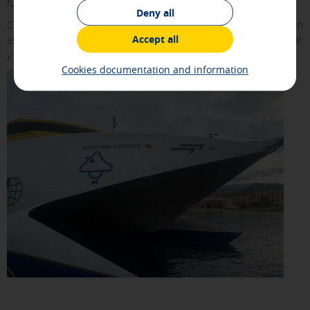
futuro.
information they collect is aggregated and, therefore, is
Deny all
anonymous.
Con esta iniciativa, Fred. Olsen Express reafirma su compromiso con
Accept all
el patrimonio cultural de Canarias, contribuyendo al desarrollo social
[See cookies details]
y cultural de las islas más allá del transporte.
Advertising and social media cookies
Cookies documentation and information
These cookies are managed by our advertising partners and
are used to show you relevant advertising related to your
interests in other sites where you browse. They do not
store personal information but are based on the unique
identification of your browser and Internet device.
[See cookies details]
SAVE SETTINGS
Click here to disable optional cookies
You can reconfigure your cookies from the "Cookies policy" section at
the bottom of the page. You can also check our
cookie policy