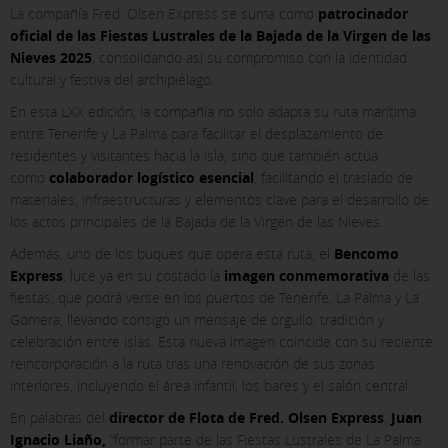
La compañía Fred. Olsen Express se suma como
patrocinador
oficial de las Fiestas Lustrales de la Bajada de la Virgen de las
Nieves 2025
, consolidando así su compromiso con la identidad
cultural y festiva del archipiélago.
En esta LXX edición, la compañía no solo adapta su ruta marítima
entre Tenerife y La Palma para facilitar el desplazamiento de
residentes y visitantes hacia la isla, sino que también actúa
como
colaborador logístico esencial
, facilitando el traslado de
materiales, infraestructuras y elementos clave para el desarrollo de
los actos principales de la Bajada de la Virgen de las Nieves.
Además, uno de los buques que opera esta ruta, el
Bencomo
Express
, luce ya en su costado la
imagen conmemorativa
de las
fiestas, que podrá verse en los puertos de Tenerife, La Palma y La
X
Gomera, llevando consigo un mensaje de orgullo, tradición y
celebración entre islas. Esta nueva imagen coincide con su reciente
COOKIE SETTINGS
reincorporación a la ruta tras una renovación de sus zonas
interiores, incluyendo el área infantil, los bares y el salón central.
ACCEPT ALL
En palabras del
director de Flota de Fred. Olsen Express
,
Juan
Ignacio Liaño,
“formar parte de las Fiestas Lustrales de La Palma