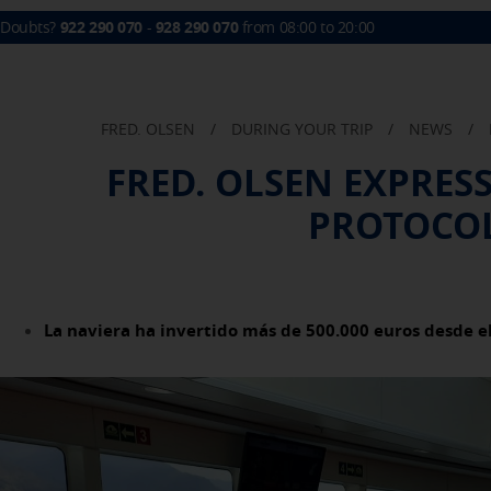
Doubts?
922 290 070
-
928 290 070
from 08:00 to 20:00
BUY TICKETS
YOUR 
FRED. OLSEN
/
DURING YOUR TRIP
/
NEWS
/
FRED. OLSEN EXPRES
My booking
PROTOCOL
Boarding Card / Summary ticket
Invoices
Changes
La naviera ha invertido más de 500.000 euros desde e
Certificates
My documentation
Activities in destination
Locate my reservation