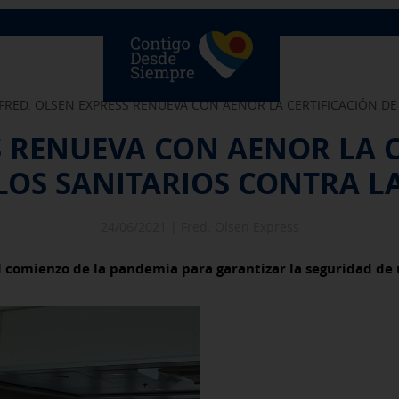
BOOKINGS
DURING
FRED. OLSEN EXPRESS RENUEVA CON AENOR LA CERTIFICACIÓN D
S RENUEVA CON AENOR LA C
OS SANITARIOS CONTRA LA
24/06/2021 |
Fred. Olsen Express
l comienzo de la pandemia para garantizar la seguridad de 
Buy Tickets Online
Plan your trip
Contact