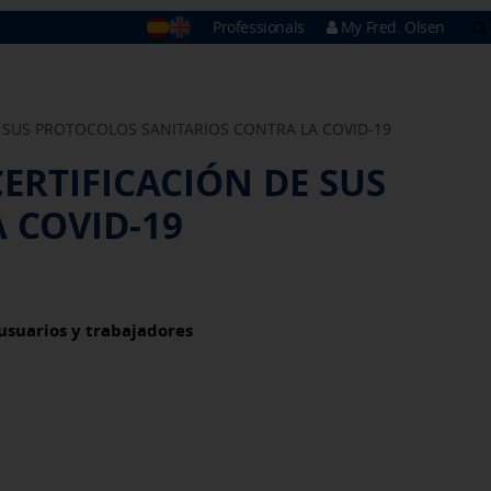
Professionals
My Fred. Olsen
B
e
F
 YOUR TRIP
HELP & CONTACT
O
E SUS PROTOCOLOS SANITARIOS CONTRA LA COVID-19
ERTIFICACIÓN DE SUS
 COVID-19
usuarios y trabajadores