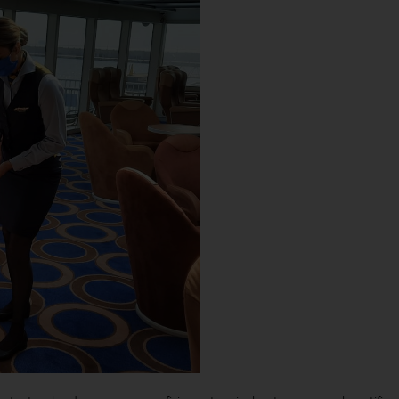
Experience on board
Schedules
FAQS
Discover Fred. Olsen