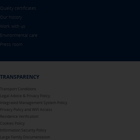
Quality certificates
Our history
Work with us
Environmental care
Press room
TRANSPARENCY
Transport Conditions
Legal Advice & Privacy Policy.
Integrated Management System Policy
Privacy Policy and WiFi Access
Residence Verification
Cookies Policy
Information Security Policy
Large Family Documentation