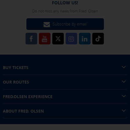
FOLLOW US!
Click here to disable optional cookies
Do not miss any news from Fred. Olsen
You can reconfigure your cookies from the "Cookies policy" section at
Subscribe by email
the bottom of the page. You can also check our
cookie policy
BUY TICKETS
OUR ROUTES
FRED.OLSEN EXPERIENCE
ABOUT FRED. OLSEN