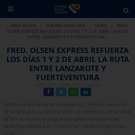
Bu
en
FRED. OLSEN
/
DURING YOUR TRIP
/
NEWS
/
FRED.
Fr
OLSEN EXPRESS REFUERZA LOS DÍAS 1 Y 2 DE ABRIL LA RUTA
Ol
ENTRE LANZAROTE Y FUERTEVENTURA
FRED. OLSEN EXPRESS REFUERZA
LOS DÍAS 1 Y 2 DE ABRIL LA RUTA
ENTRE LANZAROTE Y
FUERTEVENTURA
24/03/2023 |
Fred. Olsen Express
Debido a la alta demanda de pasajeros y vehículos para el fin
de semana previo a Semana Santa y la celebración del carnaval
de Tetir, la naviera ha programado salidas extraordinarias
desde Playa Blanca a las 11:45 horas y desde Corralejo a las
12:35