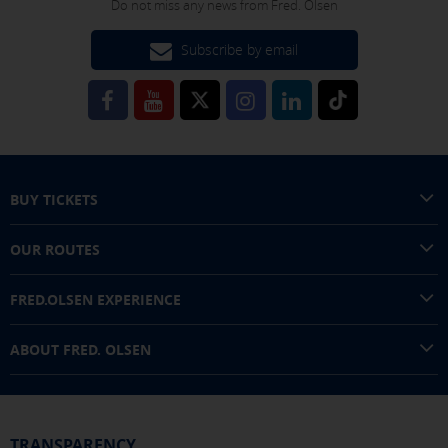
Do not miss any news from Fred. Olsen
Subscribe by email
You can reconfigure your cookies from the "Cookies policy" section at
the bottom of the page. You can also check our
cookie policy
BUY TICKETS
OUR ROUTES
FRED.OLSEN EXPERIENCE
ABOUT FRED. OLSEN
TRANSPARENCY