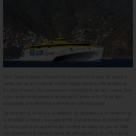
Fred. Olsen Express refuerza sus servicios entre islas en Semana
Santa, con un aumento de 14.000 plazas sobre su oferta habitual.
En total ofrecerá 492 conexiones interinsulares de ida y vuelta, para
cubrir la demanda prevista de pasajeros entre el 8 y 18 de abril,
alcanzando una oferta total de más de 435.000 plazas.
De esta forma, la naviera se adapta y da respuesta al incremento de
la actividad turística y los viajes entre islas previstos. El refuerzo del
X
servicio supone un aumento del número de viajes de casi un 70%,
con respecto a la Semana Santa del año pasado, y un 47% más de