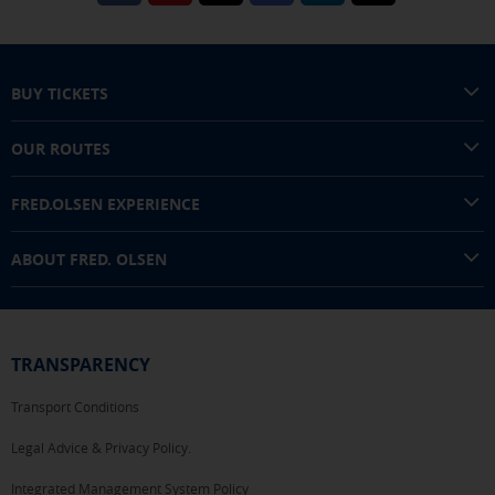
the bottom of the page. You can also check our
cookie policy
BUY TICKETS
OUR ROUTES
FRED.OLSEN EXPERIENCE
ABOUT FRED. OLSEN
TRANSPARENCY
Transport Conditions
Legal Advice & Privacy Policy.
Integrated Management System Policy