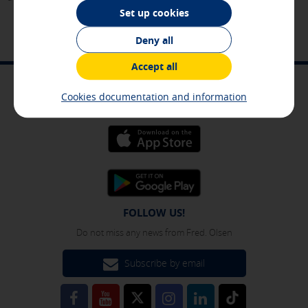
They store service configurations so you do not have to
Set up cookies
reconfigure them every time you visit us. All the
information they collect is aggregated and, therefore, is
Deny all
anonymous.
Accept all
[See cookies details]
MOBILE APP
Advertising and social media cookies
Cookies documentation and information
Easy, intuitive and comfortable
These cookies are managed by our advertising partners and
are used to show you relevant advertising related to your
interests in other sites where you browse. They do not
store personal information but are based on the unique
identification of your browser and Internet device.
[See cookies details]
FOLLOW US!
SAVE SETTINGS
Do not miss any news from Fred. Olsen
Subscribe by email
Click here to disable optional cookies
You can reconfigure your cookies from the "Cookies policy" section at