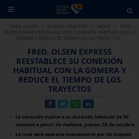
Bu
en
FRED. OLSEN
/
DURING YOUR TRIP
/
NEWS
/
FRED.
Fr
OLSEN EXPRESS REESTABLECE SU CONEXIÓN HABITUAL CON LA
Ol
GOMERA Y REDUCE EL TIEMPO DE LOS TRAYECTOS
FRED. OLSEN EXPRESS
REESTABLECE SU CONEXIÓN
HABITUAL CON LA GOMERA Y
REDUCE EL TIEMPO DE LOS
TRAYECTOS
27/10/2021 |
Fred. Olsen Express
La conexión vuelve a su duración habitual de 50
minutos a partir de mañana, jueves, 28 de octubre
La ruta será operada nuevamente por los buques