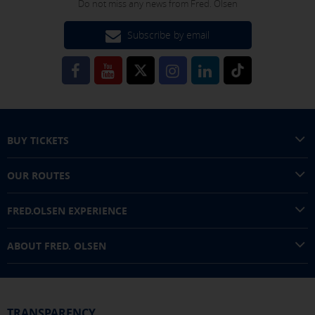
Do not miss any news from Fred. Olsen
Subscribe by email
You can reconfigure your cookies from the "Cookies policy" section at
the bottom of the page. You can also check our
cookie policy
BUY TICKETS
OUR ROUTES
FRED.OLSEN EXPERIENCE
ABOUT FRED. OLSEN
TRANSPARENCY