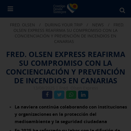
Bu
en
FRED. OLSEN
/
DURING YOUR TRIP
/
NEWS
/
FRED.
Fr
OLSEN EXPRESS REAFIRMA SU COMPROMISO CON LA
Ol
CONCIENCIACIÓN Y PREVENCIÓN DE INCENDIOS EN
CANARIAS
FRED. OLSEN EXPRESS REAFIRMA
SU COMPROMISO CON LA
CONCIENCIACIÓN Y PREVENCIÓN
DE INCENDIOS EN CANARIAS
13/08/2025 |
Fred. Olsen Express
La naviera continúa colaborando con instituciones
y organizaciones en la protección del
medioambiente y la seguridad ciudadana
En 2025 ha reforzado su labor con la difusión de