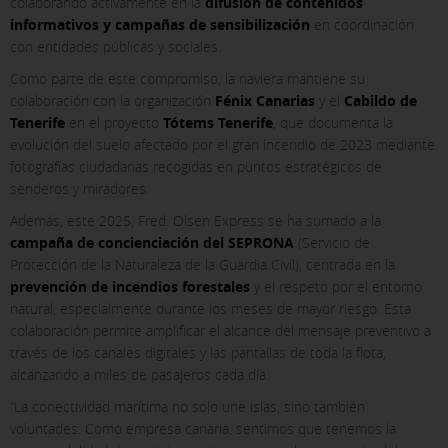
colaborando activamente en la
difusión de contenidos
informativos y campañas de sensibilización
en coordinación
con entidades públicas y sociales.
Como parte de este compromiso, la naviera mantiene su
colaboración con la organización
Fénix Canarias
y el
Cabildo de
Tenerife
en el proyecto
Tótems Tenerife
, que documenta la
evolución del suelo afectado por el gran incendio de 2023 mediante
fotografías ciudadanas recogidas en puntos estratégicos de
senderos y miradores.
Además, este 2025, Fred. Olsen Express se ha sumado a la
campaña de concienciación del SEPRONA
(Servicio de
Protección de la Naturaleza de la Guardia Civil), centrada en la
prevención de incendios forestales
y el respeto por el entorno
X
natural, especialmente durante los meses de mayor riesgo. Esta
colaboración permite amplificar el alcance del mensaje preventivo a
COOKIE SETTINGS
través de los canales digitales y las pantallas de toda la flota,
alcanzando a miles de pasajeros cada día.
ACCEPT ALL
“La conectividad marítima no solo une islas, sino también
voluntades. Como empresa canaria, sentimos que tenemos la