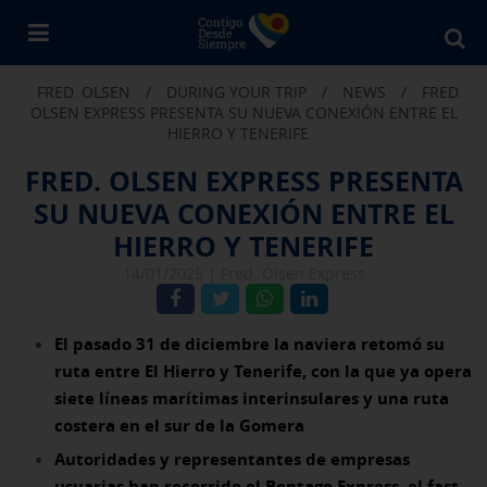
Bu
en
FRED. OLSEN
/
DURING YOUR TRIP
/
NEWS
/
FRED.
Fr
OLSEN EXPRESS PRESENTA SU NUEVA CONEXIÓN ENTRE EL
Ol
HIERRO Y TENERIFE
FRED. OLSEN EXPRESS PRESENTA
SU NUEVA CONEXIÓN ENTRE EL
HIERRO Y TENERIFE
14/01/2025 |
Fred. Olsen Express
El pasado 31 de diciembre la naviera retomó su
ruta entre El Hierro y Tenerife, con la que ya opera
siete líneas marítimas interinsulares y una ruta
costera en el sur de la Gomera
Autoridades y representantes de empresas
usuarias han recorrido el Bentago Express, el fast