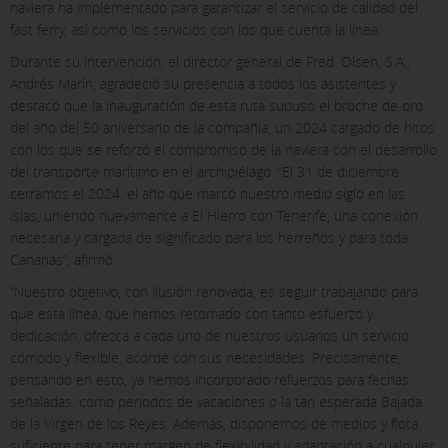
naviera ha implementado para garantizar el servicio de calidad del
fast ferry, así como los servicios con los que cuenta la línea.
Durante su intervención, el director general de Fred. Olsen, S.A.,
Andrés Marín, agradeció su presencia a todos los asistentes y
destacó que la inauguración de esta ruta supuso el broche de oro
del año del 50 aniversario de la compañía, un 2024 cargado de hitos
con los que se reforzó el compromiso de la naviera con el desarrollo
del transporte marítimo en el archipiélago. “El 31 de diciembre
cerramos el 2024, el año que marcó nuestro medio siglo en las
islas, uniendo nuevamente a El Hierro con Tenerife, una conexión
necesaria y cargada de significado para los herreños y para toda
Canarias”, afirmó.
“Nuestro objetivo, con ilusión renovada, es seguir trabajando para
X
que esta línea, que hemos retomado con tanto esfuerzo y
dedicación, ofrezca a cada uno de nuestros usuarios un servicio
COOKIE SETTINGS
cómodo y flexible, acorde con sus necesidades. Precisamente,
pensando en esto, ya hemos incorporado refuerzos para fechas
ACCEPT ALL
señaladas, como periodos de vacaciones o la tan esperada Bajada
de la Virgen de los Reyes. Además, disponemos de medios y flota
suficiente para tener margen de flexibilidad y adaptación a cualquier