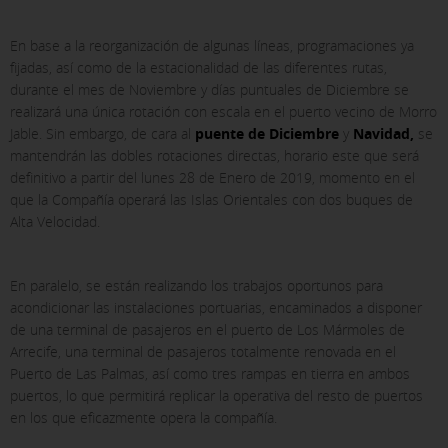
En base a la reorganización de algunas líneas, programaciones ya
fijadas, así como de la estacionalidad de las diferentes rutas,
durante el mes de Noviembre y días puntuales de Diciembre se
realizará una única rotación con escala en el puerto vecino de Morro
Jable. Sin embargo, de cara al
puente de Diciembre
y
Navidad,
se
mantendrán las dobles rotaciones directas, horario este que será
definitivo a partir del lunes 28 de Enero de 2019, momento en el
que la Compañía operará las Islas Orientales con dos buques de
Alta Velocidad.
X
COOKIE SETTINGS
En paralelo, se están realizando los trabajos oportunos para
acondicionar las instalaciones portuarias, encaminados a disponer
de una terminal de pasajeros en el puerto de Los Mármoles de
ACCEPT ALL
Arrecife, una terminal de pasajeros totalmente renovada en el
Puerto de Las Palmas, así como tres rampas en tierra en ambos
puertos, lo que permitirá replicar la operativa del resto de puertos
en los que eficazmente opera la compañía.
Necessary cookies
These cookies are necessary and can not be disabled in our