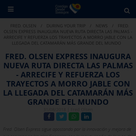
Bu
en
FRED. OLSEN
/
DURING YOUR TRIP
/
NEWS
/
FRED.
Fr
OLSEN EXPRESS INAUGURA NUEVA RUTA DIRECTA LAS PALMAS -
Ol
ARRECIFE Y REFUERZA LOS TRAYECTOS A MORRO JABLE CON LA
LLEGADA DEL CATAMARÁN MÁS GRANDE DEL MUNDO
FRED. OLSEN EXPRESS INAUGURA
NUEVA RUTA DIRECTA LAS PALMAS
- ARRECIFE Y REFUERZA LOS
TRAYECTOS A MORRO JABLE CON
LA LLEGADA DEL CATAMARÁN MÁS
GRANDE DEL MUNDO
31/08/2018 |
Fred Olsen
Fred. Olsen Express sigue apostando por la innovación y mejora de