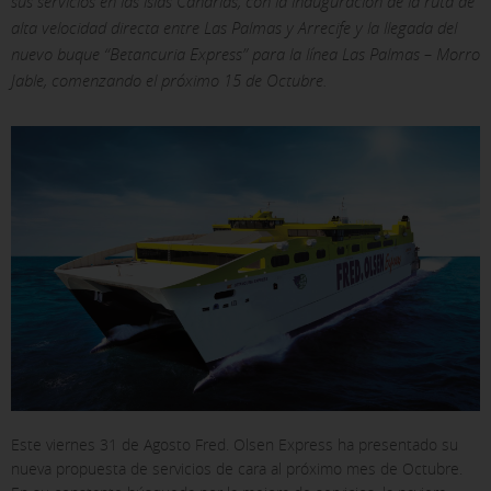
sus servicios en las islas Canarias, con la inauguración de la ruta de
alta velocidad directa entre Las Palmas y Arrecife y la llegada del
nuevo buque “Betancuria Express” para la línea Las Palmas – Morro
Jable, comenzando el próximo 15 de Octubre
.
Este viernes 31 de Agosto Fred. Olsen Express ha presentado su
nueva propuesta de servicios de cara al próximo mes de Octubre.