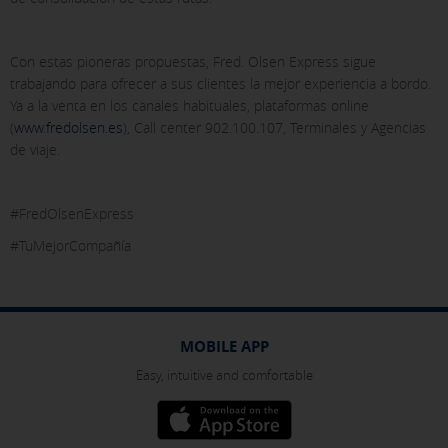
Con estas pioneras propuestas, Fred. Olsen Express sigue
trabajando para ofrecer a sus clientes la mejor experiencia a bordo.
Ya a la venta en los canales habituales, plataformas online
(
www.fredolsen.es
), Call center 902.100.107, Terminales y Agencias
de viaje.
#FredOlsenExpress
#TuMejorCompañía
MOBILE APP
Easy, intuitive and comfortable