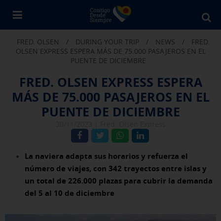
Bu
en
FRED. OLSEN
/
DURING YOUR TRIP
/
NEWS
/
FRED.
Fr
OLSEN EXPRESS ESPERA MÁS DE 75.000 PASAJEROS EN EL
Ol
PUENTE DE DICIEMBRE
FRED. OLSEN EXPRESS ESPERA
MÁS DE 75.000 PASAJEROS EN EL
PUENTE DE DICIEMBRE
30/11/2023 |
Fred. Olsen Express
La naviera adapta sus horarios y refuerza el
número de viajes, con 342 trayectos entre islas y
un total de 226.000 plazas para cubrir la demanda
del 5 al 10 de diciembre