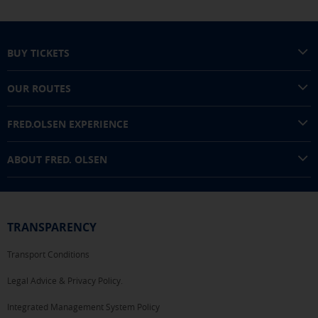
the bottom of the page. You can also check our
cookie policy
BUY TICKETS
OUR ROUTES
FRED.OLSEN EXPERIENCE
ABOUT FRED. OLSEN
TRANSPARENCY
Transport Conditions
Legal Advice & Privacy Policy.
Integrated Management System Policy