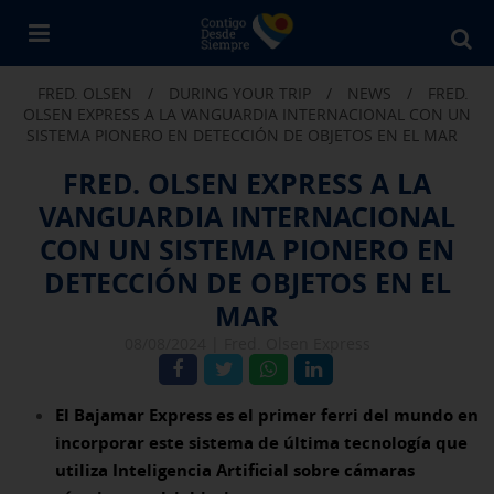
Bu
en
FRED. OLSEN
/
DURING YOUR TRIP
/
NEWS
/
FRED.
Fr
OLSEN EXPRESS A LA VANGUARDIA INTERNACIONAL CON UN
Ol
SISTEMA PIONERO EN DETECCIÓN DE OBJETOS EN EL MAR
FRED. OLSEN EXPRESS A LA
VANGUARDIA INTERNACIONAL
CON UN SISTEMA PIONERO EN
DETECCIÓN DE OBJETOS EN EL
MAR
08/08/2024 |
Fred. Olsen Express
El Bajamar Express es el primer ferri del mundo en
incorporar este sistema de última tecnología que
utiliza Inteligencia Artificial sobre cámaras