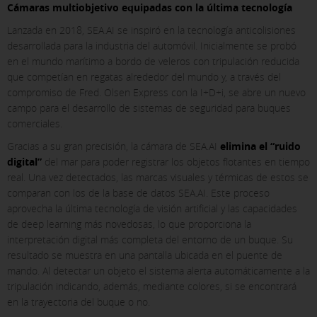
Cámaras multiobjetivo equipadas con la última tecnología
the bottom of the page. You can also check our
cookie policy
Lanzada en 2018, SEA.AI se inspiró en la tecnología anticolisiones
desarrollada para la industria del automóvil. Inicialmente se probó
en el mundo marítimo a bordo de veleros con tripulación reducida
que competían en regatas alrededor del mundo y, a través del
compromiso de Fred. Olsen Express con la I+D+i, se abre un nuevo
campo para el desarrollo de sistemas de seguridad para buques
comerciales.
Gracias a su gran precisión, la cámara de SEA.AI
elimina el “ruido
digital”
del mar para poder registrar los objetos flotantes en tiempo
real. Una vez detectados, las marcas visuales y térmicas de estos se
comparan con los de la base de datos SEA.AI. Este proceso
aprovecha la última tecnología de visión artificial y las capacidades
de deep learning más novedosas, lo que proporciona la
interpretación digital más completa del entorno de un buque. Su
resultado se muestra en una pantalla ubicada en el puente de
mando. Al detectar un objeto el sistema alerta automáticamente a la
tripulación indicando, además, mediante colores, si se encontrará
en la trayectoria del buque o no.