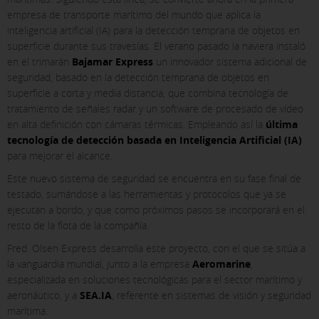
empresa de transporte marítimo del mundo que aplica la
inteligencia artificial (IA) para la detección temprana de objetos en
superficie durante sus travesías. El verano pasado la naviera instaló
en el trimarán
Bajamar Express
un innovador sistema adicional de
seguridad, basado en la detección temprana de objetos en
superficie a corta y media distancia, que combina tecnología de
tratamiento de señales radar y un software de procesado de vídeo
en alta definición con cámaras térmicas. Empleando así la
última
tecnología de detección basada en Inteligencia Artificial (IA)
para mejorar el alcance.
Este nuevo sistema de seguridad se encuentra en su fase final de
testado, sumándose a las herramientas y protocolos que ya se
ejecutan a bordo, y que como próximos pasos se incorporará en el
resto de la flota de la compañía.
Fred. Olsen Express desarrolla este proyecto, con el que se sitúa a
X
la vanguardia mundial, junto a la empresa
Aeromarine
,
especializada en soluciones tecnológicas para el sector marítimo y
COOKIE SETTINGS
aeronáutico, y a
SEA.IA
, referente en sistemas de visión y seguridad
marítima.