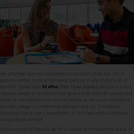
Hay empresas que solo desarrollan su actividad y otras que, con el
paso del tiempo, terminan formando parte de la vida cotidiana de un
territorio. Desde hace
52 años
,
Fred. Olsen Express
pertenece a esta
segunda categoría. Su historia está ligada a la de miles de canarios que
cruzan el mar para reunirse con sus familias, acudir a una cita médica,
estudiar, trabajar o simplemente descubrir otra isla. Una relación
construida viaje a viaje y resumida en un lema que refleja su esencia:
contigo desde siempre.
Todo comenzó el 8 de julio de 1974, cuando el Ferry Gomera realizó su