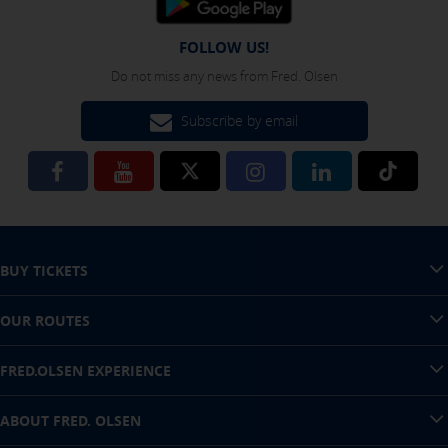
Click here to disable optional cookies
FOLLOW US!
Do not miss any news from Fred. Olsen
You can reconfigure your cookies from the "Cookies policy" section at
the bottom of the page. You can also check our
cookie policy
Subscribe by email
BUY TICKETS
OUR ROUTES
FRED.OLSEN EXPERIENCE
ABOUT FRED. OLSEN