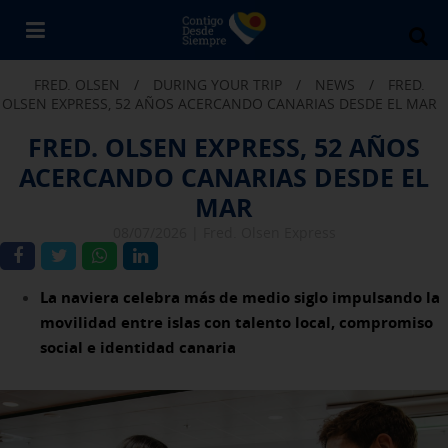
Bu
en
FRED. OLSEN
/
DURING YOUR TRIP
/
NEWS
/
FRED.
Fr
OLSEN EXPRESS, 52 AÑOS ACERCANDO CANARIAS DESDE EL MAR
Ol
FRED. OLSEN EXPRESS, 52 AÑOS
ACERCANDO CANARIAS DESDE EL
MAR
08/07/2026 |
Fred. Olsen Express
La naviera celebra más de medio siglo impulsando la
movilidad entre islas con talento local, compromiso
social e identidad canaria