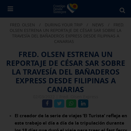
Bu
en
FRED. OLSEN
/
DURING YOUR TRIP
/
NEWS
/
FRED.
Fr
OLSEN ESTRENA UN REPORTAJE DE CÉSAR SAR SOBRE LA
Ol
TRAVESÍA DEL BAÑADEROS EXPRESS DESDE FILIPINAS A
CANARIAS
FRED. OLSEN ESTRENA UN
REPORTAJE DE CÉSAR SAR SOBRE
LA TRAVESÍA DEL BAÑADEROS
EXPRESS DESDE FILIPINAS A
CANARIAS
02/03/2022 |
Fred. Olsen Express
El creador de la serie de viajes ‘El Turista’ refleja en
este trabajo el día a día de la tripulación durante
los 18 días que duró el viaje para traer el fast ferry