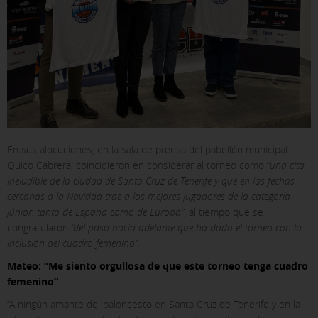
En sus alocuciones, en la sala de prensa del pabellón municipal
Quico Cabrera, coincidieron en considerar al torneo como “
una cita
ineludible de la ciudad de Santa Cruz de Tenerife y que en las fechas
cercanas a la Navidad trae a los mejores jugadores de la categoría
júnior, tanto de España como de Europa”
, al tiempo que se
congratularon
“del paso hacia adelante que ha dado el torneo con la
inclusión del cuadro femenino”.
Mateo: “Me siento orgullosa de que este torneo tenga cuadro
femenino”
“A ningún amante del baloncesto en Santa Cruz de Tenerife y en la