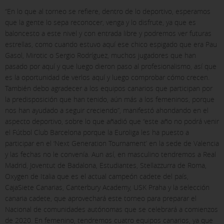
“En lo que al torneo se refiere, dentro de lo deportivo, esperamos
que la gente lo sepa reconocer, venga y lo disfrute, ya que es
baloncesto a este nivel y con entrada libre y podremos ver futuras
estrellas, como cuando estuvo aquí ese chico espigado que era Pau
Gasol, Mirotic o Sergio Rodríguez, muchos jugadores que han
pasado por aquí y que luego dieron paso al profesionalismo, así que
es la oportunidad de verlos aquí y luego comprobar cómo crecen.
También debo agradecer a los equipos canarios que participan por
la predisposición que han tenido, aún más a los femeninos, porque
nos han ayudado a seguir creciendo”, manifestó ahondando en el
aspecto deportivo, sobre lo que añadió que “este año no podrá venir
el Fútbol Club Barcelona porque la Euroliga les ha puesto a
participar en el ‘Next Generation Tournament’ en la sede de Valencia
y las fechas no le convenía. Aun así, en masculino tendremos a Real
Madrid, Joventut de Badalona, Estudiantes, Stellazzurra de Roma,
Oxygen de Italia que es el actual campeón cadete del país,
CajaSiete Canarias, Canterbury Academy, USK Praha y la selección
canaria cadete, que aprovechará este torneo para preparar el
Nacional de comunidades autónomas que se celebrará a comienzos
de 2020. En femenino, tendremos cuatro equipos canarios, ya que