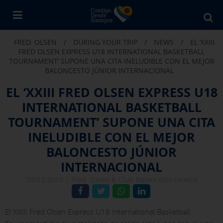
Bu
en
FRED. OLSEN
/
DURING YOUR TRIP
/
NEWS
/
EL ‘XXIII
Fr
FRED OLSEN EXPRESS U18 INTERNATIONAL BASKETBALL
Ol
TOURNAMENT’ SUPONE UNA CITA INELUDIBLE CON EL MEJOR
BALONCESTO JÚNIOR INTERNACIONAL
EL ‘XXIII FRED OLSEN EXPRESS U18
INTERNATIONAL BASKETBALL
TOURNAMENT’ SUPONE UNA CITA
INELUDIBLE CON EL MEJOR
BALONCESTO JÚNIOR
INTERNACIONAL
09/12/2019 |
Fred. Olsen & Club Baloncesto Unelco
El ‘XXIII Fred Olsen Express U18 International Basketball