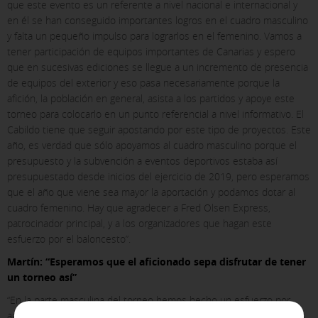
que este evento es un referente a nivel nacional e internacional y
en él se han conseguido importantes logros en el cuadro masculino
y falta un pequeño impulso para lograrlos en el femenino. Vamos a
tener participación de equipos importantes de Canarias y espero
que en sucesivas ediciones se llegue a un incremento de presencia
de equipos del exterior y eso pasa necesariamente porque la
X
afición, la población en general, asista a los partidos y apoye este
torneo para colocarlo en un punto referencial a nivel informativo. El
COOKIE SETTINGS
Cabildo tiene que seguir apostando por este tipo de proyectos. Este
año, es verdad que sólo apoyamos al cuadro masculino porque el
ACCEPT ALL
presupuesto y la subvención a eventos deportivos estaba así
presupuestado desde inicios del ejercicio de 2019, pero esperamos
que el año que viene sea mayor la aportación y podamos dotar al
cuadro femenino. Hay que agradecer a Fred Olsen Express,
Necessary cookies
patrocinador principal, y a los organizadores que hagan este
These cookies are necessary and can not be disabled in our
esfuerzo por el baloncesto”.
systems. You can configure your browser to block or alert
Martín: “Esperamos que el aficionado sepa disfrutar de tener
about these cookies, but some areas of the site will not
work. These cookies do not store any personally identifiable
un torneo así”
information.
“En la parte masculina del torneo hemos hecho un esfuerzo por
[See cookies details]
aumentarlo a diez equipos este año porque creemos que tenemos