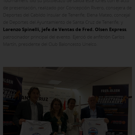
Tournament’ dio su pistoletazo de salida este lunes con el acto
de presentación, realizado por Concepción Rivero, consejera de
Deportes del Cabildo Insular de Tenerife; Elena Mateo, concejal
de Deportes del Ayuntamiento de Santa Cruz de Tenerife; y
Lorenzo Spinelli, jefe de Ventas de Fred. Olsen Express
,
patrocinador principal del evento. Ejerció de anfitrión Carlos
Martín, presidente del Club Baloncesto Unelco.