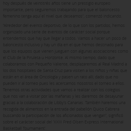
identification of your browser and Internet device.
hoy después de veintitrés años tiene un prestigio europeo
importante, pero seguiremos trabajando para que el baloncesto
[See cookies details]
femenino tenga aquí el nivel que deseamos”, comenzó indicando.
“Alrededor del evento deportivo, de lo que son los partidos, hemos
SAVE SETTINGS
organizado una serie de eventos de carácter social porque
entendemos que hay que llegar a todos. Vamos a hacer un poco de
baloncesto inclusivo y hay un día en el que hemos destinado para
Click here to disable optional cookies
que los equipos que vienen jueguen con algunas asociaciones como
el Club de la Piruleta u Horizonte. Al mismo tiempo, dado que
You can reconfigure your cookies from the "Cookies policy" section at
colaboramos con Pequeño Valiente, desplazaremos al Real Madrid a
the bottom of the page. You can also check our
cookie policy
los dos hospitales de Santa Cruz para visiten a los niños y niñas que
están en el área de Oncología y pasen un rato allí; dado que no
pueden ir al torneo pues les acercamos nosotros el torneo a ellos.
Tenemos otras actividades que vamos a realizar con los colegios
que nos van a visitar por las mañanas y les daremos de desayunar
gracias a la colaboración de Libby’s Canarias. También haremos una
recogida de alimentos en la entrada del pabellón Quico Cabrera
buscando la participación de los aficionados que vengan”, significó
sobre el carácter social del ’XXIII Fred Olsen Express International
Basketball Tournament’.