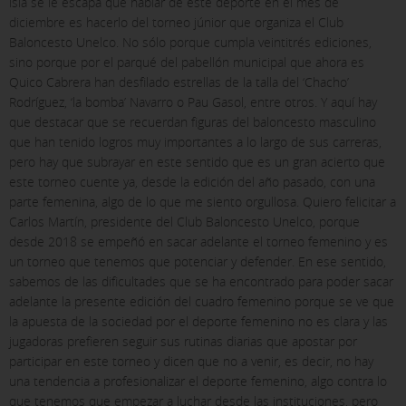
isla se le escapa que hablar de este deporte en el mes de
diciembre es hacerlo del torneo júnior que organiza el Club
Baloncesto Unelco. No sólo porque cumpla veintitrés ediciones,
sino porque por el parqué del pabellón municipal que ahora es
Quico Cabrera han desfilado estrellas de la talla del ‘Chacho’
Rodríguez, ‘la bomba’ Navarro o Pau Gasol, entre otros. Y aquí hay
que destacar que se recuerdan figuras del baloncesto masculino
que han tenido logros muy importantes a lo largo de sus carreras,
pero hay que subrayar en este sentido que es un gran acierto que
este torneo cuente ya, desde la edición del año pasado, con una
parte femenina, algo de lo que me siento orgullosa. Quiero felicitar a
Carlos Martín, presidente del Club Baloncesto Unelco, porque
desde 2018 se empeñó en sacar adelante el torneo femenino y es
un torneo que tenemos que potenciar y defender. En ese sentido,
sabemos de las dificultades que se ha encontrado para poder sacar
adelante la presente edición del cuadro femenino porque se ve que
la apuesta de la sociedad por el deporte femenino no es clara y las
jugadoras prefieren seguir sus rutinas diarias que apostar por
participar en este torneo y dicen que no a venir, es decir, no hay
una tendencia a profesionalizar el deporte femenino, algo contra lo
que tenemos que empezar a luchar desde las instituciones, pero