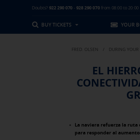
Doubts?
922 290 070
-
928 290 070
from 08:00 to 20:00
BUY TICKETS
YOUR 
FRED. OLSEN
/
DURING YOUR 
My booking
EL HIER
Boarding Card / Summary ticket
CONECTIVID
Invoices
Buy Tickets Online
Plan your trip
Contact
Changes
GR
Certificates
My documentation
Activities in destination
La naviera refuerza la ruta
para responder al aumento 