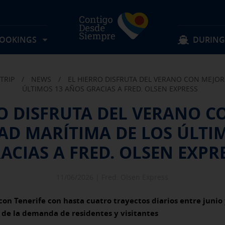
BOOKINGS
DURING
TRIP
/
NEWS
/
EL HIERRO DISFRUTA DEL VERANO CON MEJOR
Locate my reservation
Keep browsing
Keep browsing
ÚLTIMOS 13 AÑOS GRACIAS A FRED. OLSEN EXPRESS
RO DISFRUTA DEL VERANO C
Routes
Lost items
AD MARÍTIMA DE LOS ÚLTI
Rates
Suggestions and complaints
Experience on board
Schedules
FAQS
Discover Fred. Olsen
Offers & activities
Information for passengers
ACIAS A FRED. OLSEN EXPR
Group reservation
Transport Conditions
11/06/2026 |
Fred. Olsen Express
 con Tenerife con hasta cuatro trayectos diarios entre junio
de la demanda de residentes y visitantes