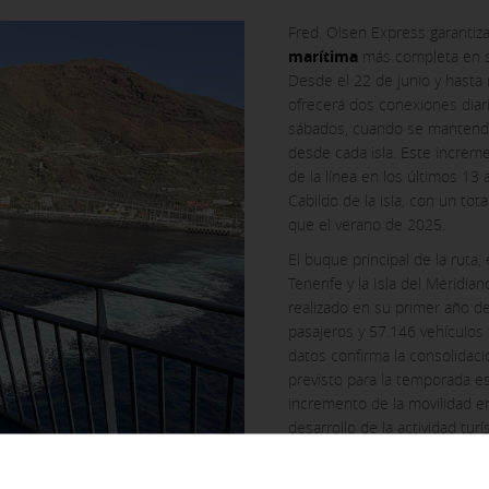
Fred. Olsen Express garantiz
marítima
más completa en s
Desde el 22 de junio y hasta
ofrecerá dos conexiones diari
sábados, cuando se mantendr
desde cada isla. Este increm
de la línea en los últimos 13
Cabildo de la isla, con un to
que el verano de 2025.
El buque principal de la ruta, 
Tenerife y la Isla del Meridi
realizado en su primer año de
pasajeros y 57.146 vehículos
datos confirma la consolidació
previsto para la temporada es
incremento de la movilidad en
d can not be disabled in our systems. You can configure your brows
desarrollo de la actividad turí
ite will not work. These cookies do not store any personally identif
estrategia de promoción impu
El director de flota de Fred.