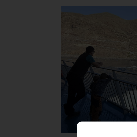
COOKIE SETTINGS
Necessary cookies
These cookies are necessary an
cookies, but some areas of the s
[See cookies details]