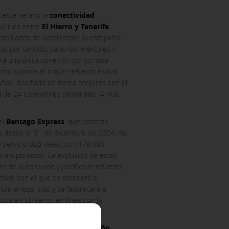
a este verano la
conectividad
u ruta entre
El Hierro y Tenerife
.
 mediados de septiembre, la compañía
as por sentido, salvo los miércoles y
á una única conexión por jornada
ento supone el mayor refuerzo estival
 años, diseñado de forma conjunta con el
tal de 24 conexiones semanales, 4 más
el
Bentago Express
, que conecta
ACCEPT ALL
ano desde el 31 de diciembre de 2024, ha
 servicio 928 viajes, con 179.000
 transportados. La evolución de estos
n de la conexión y justifica el refuerzo
tival, con el que se atenderá el
tre ambas islas y se favorecerá el
er to block or alert about these
stica en El Hierro, en línea con la
iable information.
lsada por el Cabildo.
 Olsen Express,
Juan Ignacio Liaño
,