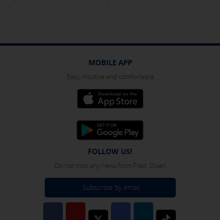
identification of your browser and Internet device.
[See cookies details]
SAVE SETTINGS
MOBILE APP
Easy, intuitive and comfortable
Click here to disable optional cookies
You can reconfigure your cookies from the "Cookies policy" section at
the bottom of the page. You can also check our
cookie policy
FOLLOW US!
Do not miss any news from Fred. Olsen
Subscribe by email