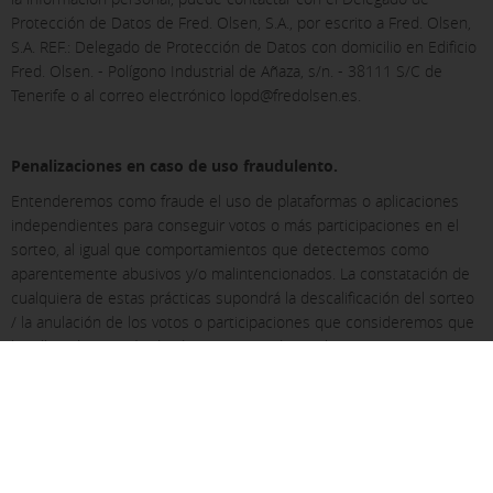
Protección de Datos de Fred. Olsen, S.A., por escrito a Fred. Olsen,
S.A. REF.: Delegado de Protección de Datos con domicilio en Edificio
Fred. Olsen. - Polígono Industrial de Añaza, s/n. - 38111 S/C de
Tenerife o al correo electrónico lopd@fredolsen.es.
Penalizaciones en caso de uso fraudulento.
Entenderemos como fraude el uso de plataformas o aplicaciones
independientes para conseguir votos o más participaciones en el
sorteo, al igual que comportamientos que detectemos como
aparentemente abusivos y/o malintencionados. La constatación de
cualquiera de estas prácticas supondrá la descalificación del sorteo
/ la anulación de los votos o participaciones que consideremos que
han llegado a través de vías no permitidas en la campaña.
Fred. Olsen Express se reserva el derecho de emprender acciones
judiciales contra aquellas personas que realicen cualquier tipo de
acto susceptible de ser considerado como manipulación o
falsificación del sorteo Fred. Olsen Express queda eximida de
cualquier responsabilidad por daños y perjuicios que puedan