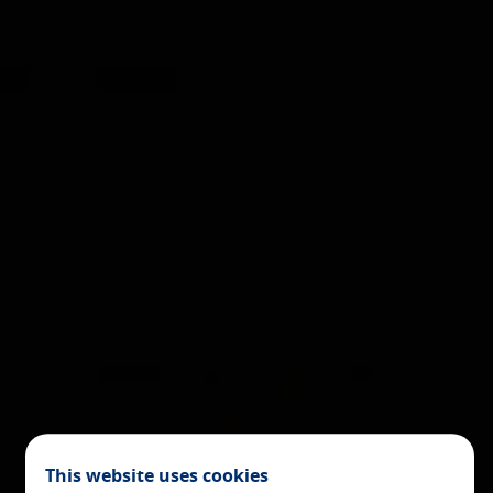
X
COOKIE SETTINGS
ACCEPT ALL
Necessary cookies
These cookies are necessary and can not be disabled in our
systems. You can configure your browser to block or alert
about these cookies, but some areas of the site will not
work. These cookies do not store any personally identifiable
information.
[See cookies details]
This website uses cookies
Personalization and registration cookies