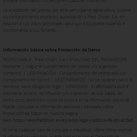
enviarle información comercial en cualquier momento.
La aceptación del premio por el/la participante agraciado/a, supone
su consentimiento expreso y autorización a Fred. Olsen, S.A. en
relación a sus datos personales para que ésta pueda tratarlos e
incorporarlos a sus ficheros.
Información básica sobre Protección de Datos
RESPONSABLE · Fred. Olsen, S.A.| FINALIDAD DEL TRATAMIENTO ·
Mantener y seguir el cumplimiento del sorteo y/o la gestión
comercial. | LEGITIMACIÓN · Consentimiento del interesado y/o
cumplimiento del sorteo | DESTINATARIOS · No se cederán datos a
terceros, salvo obligación legal | DERECHOS · El afectado/a podrá
solicitar el acceso, rectificación y/o supresión de sus datos, así
como otros derechos, como se explica en la información adicional.
Puede consultar la información adicional y detallada sobre
Protección de Datos en nuestra página
web:
https://www.fredolsen.es/es/aviso-legal-y-politica-de-privacidad
.
Si tiene cualquier tipo de consulta o inquietud, sobre cómo usamos
la información personal, puede contactar con el Delegado de