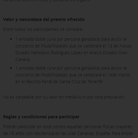
SAVE SETTINGS
Valor y naturaleza del premio ofrecido
Entre todos los participantes se sorteará:
Click here to disable optional cookies
1 entrada doble (una por persona ganadora) para asistir al
concierto de Fito&Fitipaldis que se celebrará el 13 de marzo,
Estadio Heliodoro Rodríguez López en Anexo Estadio Gran
You can reconfigure your cookies from the "Cookies policy" section at
Canaria.
the bottom of the page. You can also check our
cookie policy
1 entrada doble (una por persona ganadora) para asistir al
concierto de Fito&Fitipaldis que se celebrará el 14de marzo
en el Recinto Ferial de Santa Cruz de Tenerife.
No es canjeable por su valor en metálico ni por otra prestación.
Reglas y condiciones para participar
Podrán participar en este sorteo aquellas personas físicas mayores
de 18 años con residencia en las islas Canarias, España. Para entrar