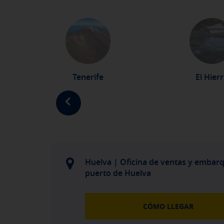
Pulsa aquí para desactivar las cook
Puedes volver a configurar tus cook
política de cookies
Tenerife
El Hier
Huelva | Oficina de ventas y embar
puerto de Huelva
CÓMO LLEGAR