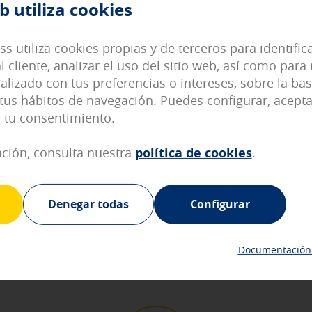
b utiliza cookies
egistro
eder a nuestra página con algunas características de carácter gen
ss utiliza cookies propias y de terceros para identifi
rte identificado en tu sección de Usuario.
l cliente, analizar el uso del sitio web, así como para
lizado con tus preferencias o intereses, sobre la bas
íticas
tus hábitos de navegación. Puedes configurar, acepta
ar las visitas y los orígenes de tráfico de red para poder mejorar 
e tu consentimiento.
 nuestro sitio web. Almacenan configuraciones de servicios para q
la información que recogen es agregada y, por lo tanto, es anónima
ción, consulta nuestra
política de cookies
.
sociales
or nuestros socios publicitarios y se utilizan para mostrarte publi
Denegar todas
Configurar
gues. No almacenan información personal, sino que se basan en la 
rnet.
Una oficina Fred. Olsen en cada puerto
Documentación 
Selecciona tu isla y encuentra la oficina más cercana a t
IÓN