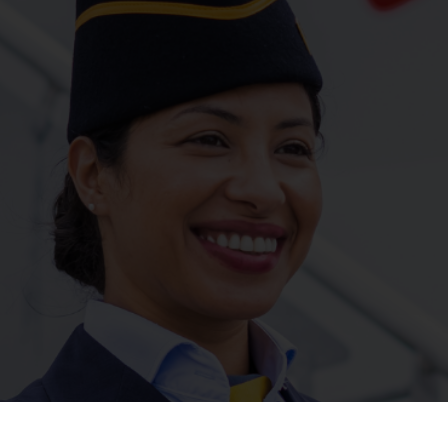
KIES
 no se pueden desactivar en nuestros sistemas. Puedes configurar
ero algunas áreas del sitio no funcionarán. Estas cookies no almac