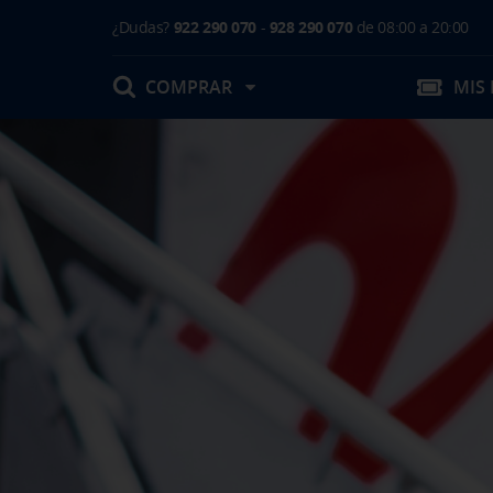
¿Dudas?
922 290 070
-
928 290 070
de 08:00 a 20:00
COMPRAR
MIS
Mis Reservas
T.Embarque / Resumen de Compra
Facturas
Comprar tu viaje
Prepara tu viaje
Contacto
Cambios
Certificados
Mi documentación
Actividades en destino