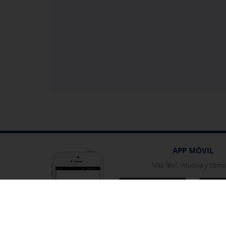
APP MÓVIL
Más fácil, intuitiva y cóm