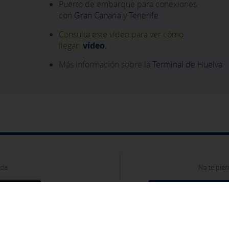
Puerto de embarque para conexiones
con
Gran Canaria
y
Tenerife
Consulta este vídeo para ver cómo
llegar:
vídeo.
Más información sobre la
Terminal de Huelva
oda
No te pier
Apúntate por emai