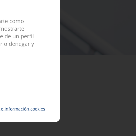
eral predefinidas como, por ejemplo,
carte como
 mostrarte
e de un perfil
r o denegar y
tu experiencia de navegación y
ue no tengas que reconfigurarlos
.
cidad relevante para tus intereses
identificación única de tu
e información cookies
i