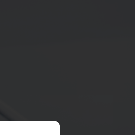
ACEPTAR TODAS
 tu navegador para bloquear o
enan ninguna información de