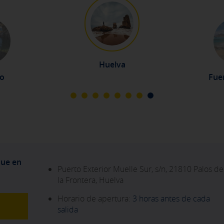
ies opcionales
ies desde la sección "Política de cookies" al pie de la página. Tam
Huelva
ro
Fue
que en
Puerto Exterior Muelle Sur, s/n, 21810 Palos de
la Frontera, Huelva
Horario de apertura:
3 horas antes de cada
salida