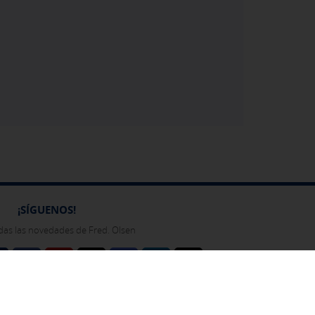
¡SÍGUENOS!
das las novedades de Fred. Olsen
l