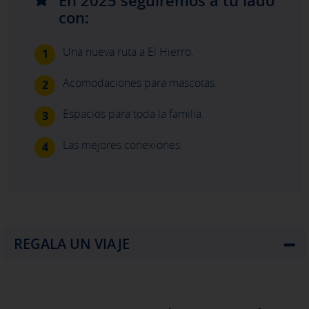
En 2025 seguiremos a tu lado
con:
Una nueva ruta a El Hierro.
1
Acomodaciones para mascotas.
2
Espacios para toda la familia.
3
Las mejores conexiones.
4
X
REGALA UN VIAJE
CONFIGURACIÓN DE COOKIES
ACEPTAR TODAS