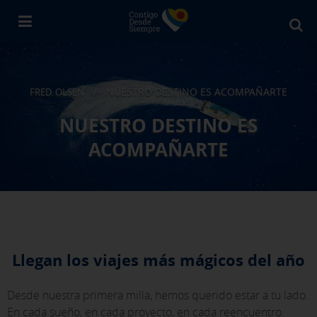
Bu
en
Fr
Ol
NUESTRO DESTINO ES ACOMPAÑARTE
FRED. OLSEN
/
NUESTRO DESTINO ES
ACOMPAÑARTE
Llegan los viajes más mágicos del año
Desde nuestra primera milla, hemos querido estar a tu lado.
En cada sueño, en cada proyecto, en cada reencuentro.