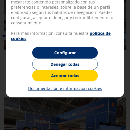
identificado en tu sección de Usuario.
mostrarte contenido personalizado con tus
preferencias o intereses, sobre la base de un perfil
[Ver detalles de las cookies]
elaborado según tus hábitos de navegación. Puedes
configurar, aceptar o denegar y retirar libremente tu
Cookies de rendimiento y analíticas
consentimiento.
Estas cookies nos permiten contar las visitas y los orígenes
de tráfico de red para poder mejorar tu experiencia de
Para más información, consulta nuestra
política de
navegación y optimizar el funcionamiento de nuestro sitio
cookies
.
web. Almacenan configuraciones de servicios para que no
tengas que reconfigurarlos cada vez que nos visitas. Toda la
Configurar
información que recogen es agregada y, por lo tanto, es
FRED. OLSEN EXPRESS PREVÉ DESPLAZAR A 81.400
anónima.
VIAJEROS DURANTE LOS CARNAVALES EN LAS ISLAS
Denegar todas
[Ver detalles de las cookies]
Aceptar todas
Cookies de publicidad y redes sociales
Estas cookies son gestionadas por nuestros socios
10/02/2026 |
Fred. Olsen Express
Documentación e información cookies
publicitarios y se utilizan para mostrarte publicidad
relevante para tus intereses en otros sitios en los que
navegues. No almacenan información personal, sino que se
basan en la identificación única de tu navegador y
dispositivo de Internet.
[Ver detalles de las cookies]