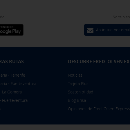
ies desde la sección "Política de cookies" al pie de la página. Tam
oda
No te pier
Apúntate por emai
RAS RUTAS
DESCUBRE FRED. OLSEN E
ria - Tenerife
Noticias
aria - Fuerteventura
Tarjeta Plus
 - La Gomera
Sostenibilidad
 - Fuerteventura
Blog Brisa
s
Opiniones de Fred. Olsen Express