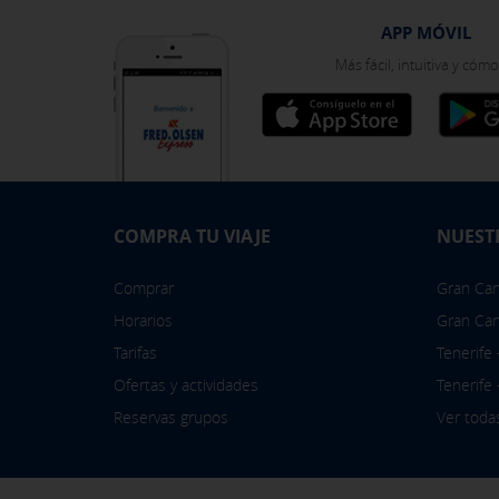
Puedes volver a configurar tus cook
política de cookies
APP MÓVIL
Más fácil, intuitiva y cóm
COMPRA TU VIAJE
NUEST
Comprar
Gran Cana
Horarios
Gran Can
Tarifas
Tenerife
Ofertas y actividades
Tenerife
Reservas grupos
Ver toda