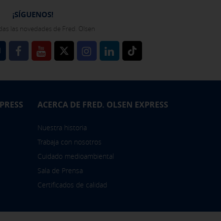
bién puedes consultar nuestra
¡SÍGUENOS!
das las novedades de Fred. Olsen
l
XPRESS
ACERCA DE FRED. OLSEN EXPRESS
Nuestra historia
Trabaja con nosotros
Cuidado medioambiental
Sala de Prensa
Certificados de calidad