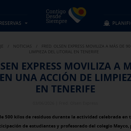
 RESERVAS
PLANIFI
JE
/
NOTICIAS
/
FRED. OLSEN EXPRESS MOVILIZA A MÁS DE 9
Localizar mi reserva
Sigue navegando
Sigue navegando
LIMPIEZA DEL LITORAL EN TENERIFE
LSEN EXPRESS MOVILIZA A M
Rutas
Objetos perdidos
EN UNA ACCIÓN DE LIMPIEZ
Tarifas
Sugerencias y quejas
Preguntas frecuentes
Experiencia a bordo
Horarios
Descubre Fred. Olsen
Ofertas y actividades
Información al pasajero
EN TENERIFE
Reservas Grupos
Condiciones de transporte
03/06/2026 |
Fred. Olsen Express
de 500 kilos de residuos durante la actividad celebrada en 
ticipación de estudiantes y profesorado del colegio Mayco, 