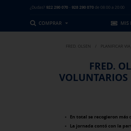
¿Dudas?
922 290 070
-
928 290 070
de 08:00 a 20:00
COMPRAR
MIS
FRED. OLSEN
/
PLANIFICAR VIA
Mis Reservas
FRED. O
T.Embarque / Resumen de Compra
VOLUNTARIOS 
Facturas
Comprar tu viaje
Prepara tu viaje
Contacto
Cambios
Certificados
Mi documentación
Actividades en destino
En total se recogieron más 
La jornada contó con la par