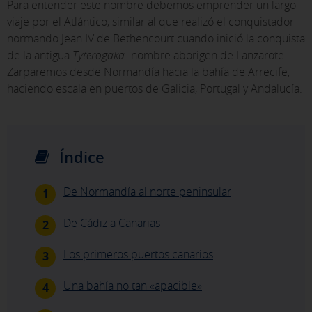
Para entender este nombre debemos emprender un largo
basan en la identificación única de tu navegador y
viaje por el Atlántico, similar al que realizó el conquistador
dispositivo de Internet.
normando Jean IV de Bethencourt cuando inició la conquista
[Ver detalles de las cookies]
de la antigua
Tyterogaka
-nombre aborigen de Lanzarote-.
Zarparemos desde Normandía hacia la bahía de Arrecife,
GUARDAR CONFIGURACIÓN
haciendo escala en puertos de Galicia, Portugal y Andalucía.
Pulsa aquí para desactivar las cookies opcionales
Índice
Puedes volver a configurar tus cookies desde la sección "Política de
cookies" al pie de la página. También puedes consultar nuestra
política de cookies
De Normandía al norte peninsular
1
De Cádiz a Canarias
2
Los primeros puertos canarios
3
Una bahía no tan «apacible»
4