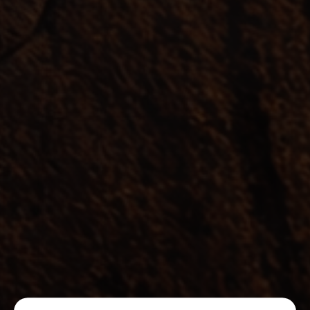
X
CONFIGURACIÓN DE COOKIES
ACEPTAR TODAS
Cookies necesarias
Estas cookies son necesarias y no se pueden desactivar en
nuestros sistemas. Puedes configurar tu navegador para
bloquear o alertar sobre estas cookies, pero algunas áreas
del sitio no funcionarán. Estas cookies no almacenan
ninguna información de identificación personal.
[Ver detalles de las cookies]