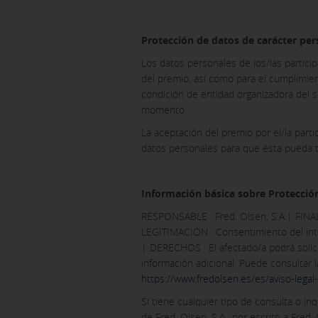
Protección de datos de carácter per
Los datos personales de los/las participa
del premio, así como para el cumplimient
condición de entidad organizadora del s
momento.
La aceptación del premio por el/la parti
datos personales para que ésta pueda tr
Información básica sobre Protecció
RESPONSABLE · Fred. Olsen, S.A.| FINAL
LEGITIMACIÓN · Consentimiento del inte
| DERECHOS · El afectado/a podrá solici
información adicional. Puede consultar 
https://www.fredolsen.es/es/aviso-legal-
Si tiene cualquier tipo de consulta o 
de Fred. Olsen, S.A., por escrito a Fred.