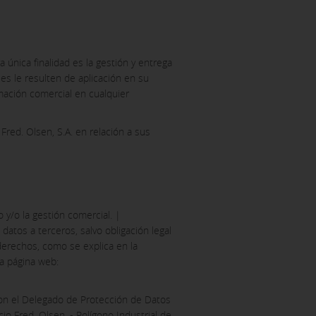
a única finalidad es la gestión y entrega
les le resulten de aplicación en su
rmación comercial en cualquier
Fred. Olsen, S.A. en relación a sus
y/o la gestión comercial. |
tos a terceros, salvo obligación legal
derechos, como se explica en la
ra página web:
con el Delegado de Protección de Datos
cio Fred. Olsen. - Polígono Industrial de