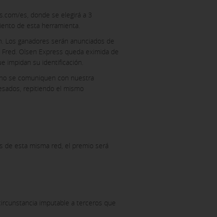
os.com/es, donde se elegirá a 3
miento de esta herramienta.
ón. Los ganadores serán anunciados de
o. Fred. Olsen Express queda eximida de
e impidan su identificación.
o no se comuniquen con nuestra
resados, repitiendo el mismo
és de esta misma red, el premio será
 circunstancia imputable a terceros que