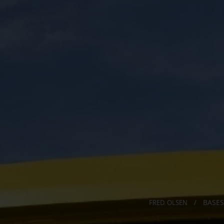
BASES
FRED. OLSEN
/