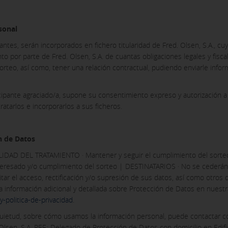
sonal
ntes, serán incorporados en fichero titularidad de Fred. Olsen, S.A., cuy
o por parte de Fred. Olsen, S.A. de cuantas obligaciones legales y fisca
orteo, así como, tener una relación contractual, pudiendo enviarle info
cipante agraciado/a, supone su consentimiento expreso y autorización a 
atarlos e incorporarlos a sus ficheros.
n de Datos
IDAD DEL TRATAMIENTO · Mantener y seguir el cumplimiento del sorteo 
resado y/o cumplimiento del sorteo | DESTINATARIOS · No se cederán da
tar el acceso, rectificación y/o supresión de sus datos, así como otros 
la información adicional y detallada sobre Protección de Datos en nuest
y-politica-de-privacidad
.
inquietud, sobre cómo usamos la información personal, puede contactar 
 Olsen, S.A. REF.: Delegado de Protección de Datos con domicilio en Edifi