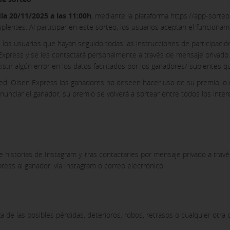
día 20/11/2025 a las 11:00h
, mediante la plataforma https://app-sorte
uplentes. Al participar en este sorteo, los usuarios aceptan el funciona
 los usuarios que hayan seguido todas las instrucciones de participaci
en Express y se les contactará personalmente a través de mensaje privad
stir algún error en los datos facilitados por los ganadores/ suplentes qu
red. Olsen Express los ganadores no deseen hacer uso de su premio, 
nunciar el ganador, su premio se volverá a sortear entre todos los inte
 historias de Instagram y, tras contactarles por mensaje privado a trav
press al ganador, vía Instagram o correo electrónico.
a de las posibles pérdidas, deterioros, robos, retrasos o cualquier otra