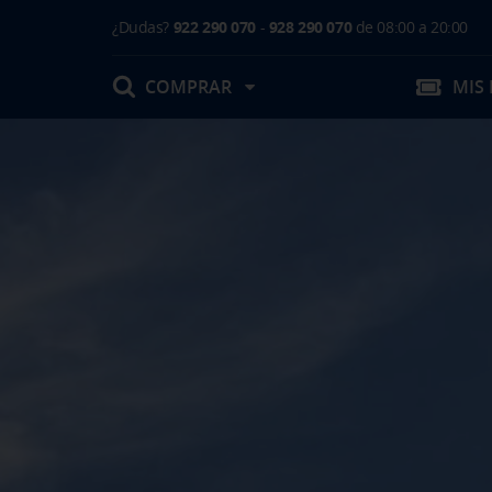
¿Dudas?
922 290 070
-
928 290 070
de 08:00 a 20:00
COMPRAR
MIS
Mis Reservas
T.Embarque / Resumen de Compra
Facturas
Comprar tu viaje
Prepara tu viaje
Contacto
Cambios
Certificados
Mi documentación
Actividades en destino