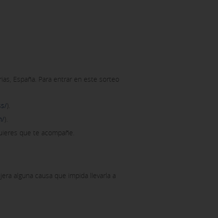
ias, España. Para entrar en este sorteo
ss/
).
m/
).
quieres que te acompañe.
era alguna causa que impida llevarla a