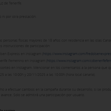
z de Tenerife.
 ni por otra prestación.
as personas físicas mayores de 18 años con residencia en las islas Canar
s instrucciones de participación:
 Olsen Express en Instagram (
https://www.instagram.com/fredolsenexpre
enerife Femenino en Instagram (
https://www.instagram.com/cdtenerifefe
l sorteo en Instagram. Mencionar en los comentarios a la persona que 
25 a las 10:00h y 20/11/2025 a las 10:00h (hora local canaria).
ho a efectuar cambios en la campaña durante su desarrollo, si se produj
avance. Solo se admitirá una participación por usuario.
de sorteo