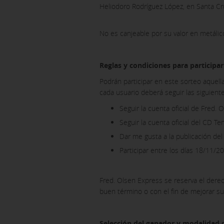
Heliodoro Rodríguez López, en Santa Cru
No es canjeable por su valor en metálico
Reglas y condiciones para participar
Podrán participar en este sorteo aquell
cada usuario deberá seguir las siguiente
Seguir la cuenta oficial de Fred.
Seguir la cuenta oficial del CD T
Dar me gusta a la publicación de
Participar entre los días 18/11/20
Fred. Olsen Express se reserva el derec
buen término o con el fin de mejorar su 
Selección del ganador y modalidad 