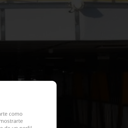
ACEPTAR TODAS
 tu navegador para bloquear o
enan ninguna información de
eral predefinidas como, por ejemplo,
carte como
 mostrarte
e de un perfil