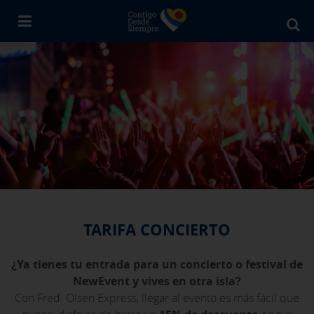
Bu
en
Fr
Ol
TARIFA CONCIERTO
¿Ya tienes tu entrada para un concierto o festival de
NewEvent y vives en otra isla?
Con Fred. Olsen Express, llegar al evento es más fácil que