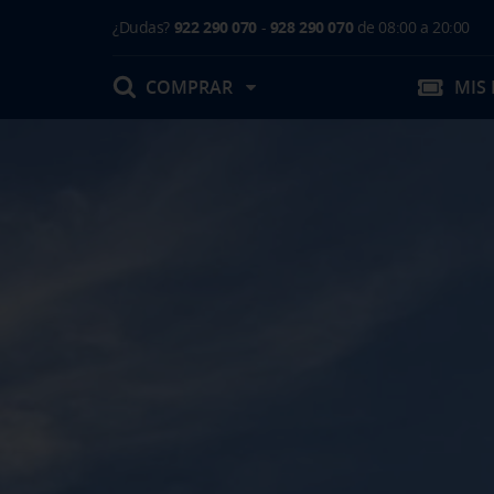
¿Dudas?
922 290 070
-
928 290 070
de 08:00 a 20:00
COMPRAR
MIS
Mis Reservas
T.Embarque / Resumen de Compra
Facturas
Comprar tu viaje
Prepara tu viaje
Contacto
Cambios
Certificados
Mi documentación
Actividades en destino