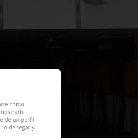
ACEPTAR TODAS
 tu navegador para bloquear o
enan ninguna información de
eral predefinidas como, por ejemplo,
carte como
 mostrarte
e de un perfil
r o denegar y
tu experiencia de navegación y
ue no tengas que reconfigurarlos