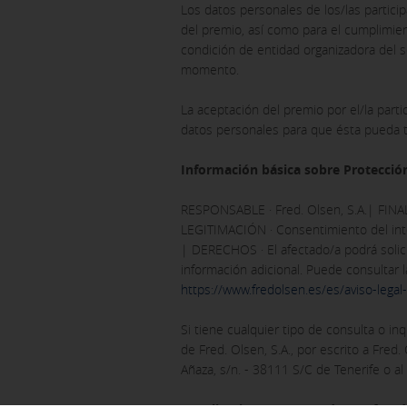
Los datos personales de los/las participa
del premio, así como para el cumplimient
condición de entidad organizadora del s
momento.
La aceptación del premio por el/la parti
datos personales para que ésta pueda tr
Información básica sobre Protecció
RESPONSABLE · Fred. Olsen, S.A.| FINAL
LEGITIMACIÓN · Consentimiento del inte
| DERECHOS · El afectado/a podrá solici
información adicional. Puede consultar 
https://www.fredolsen.es/es/aviso-legal-
Si tiene cualquier tipo de consulta o 
de Fred. Olsen, S.A., por escrito a Fred.
Añaza, s/n. - 38111 S/C de Tenerife o a