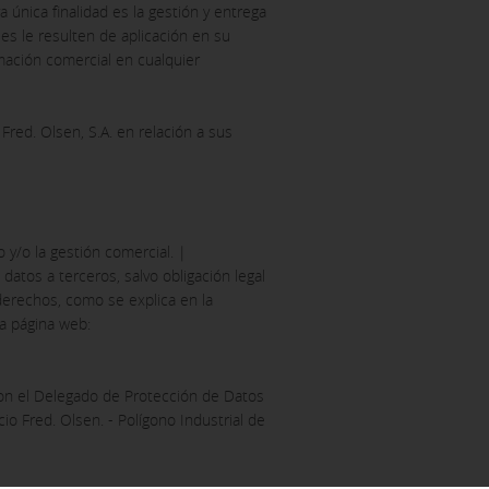
a única finalidad es la gestión y entrega
les le resulten de aplicación en su
rmación comercial en cualquier
Fred. Olsen, S.A. en relación a sus
y/o la gestión comercial. |
tos a terceros, salvo obligación legal
derechos, como se explica en la
ra página web:
con el Delegado de Protección de Datos
cio Fred. Olsen. - Polígono Industrial de