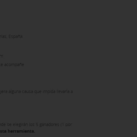
rias, España.
am
 te acompañe
era alguna causa que impida llevarla a
nde se elegirán los 5 ganadores (1 por
esta herramienta.