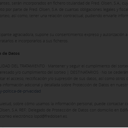
ntes, serán incorporados en fichero titularidad de Fred. Olsen, S.A., cuy
o por parte de Fred. Olsen, S.A. de cuantas obligaciones legales y fisca
orteo, así como, tener una relación contractual, pudiendo enviarle info
cipante agraciado/a, supone su consentimiento expreso y autorización a 
atarlos e incorporarlos a sus ficheros.
n de Datos
IDAD DEL TRATAMIENTO · Mantener y seguir el cumplimiento del sorteo 
resado y/o cumplimiento del sorteo | DESTINATARIOS · No se cederán da
tar el acceso, rectificación y/o supresión de sus datos, así como otros 
la información adicional y detallada sobre Protección de Datos en nuest
y-politica-de-privacidad
inquietud, sobre cómo usamos la información personal, puede contactar 
 Olsen, S.A. REF.: Delegado de Protección de Datos con domicilio en Edifi
l correo electrónico lopd@fredolsen.es.