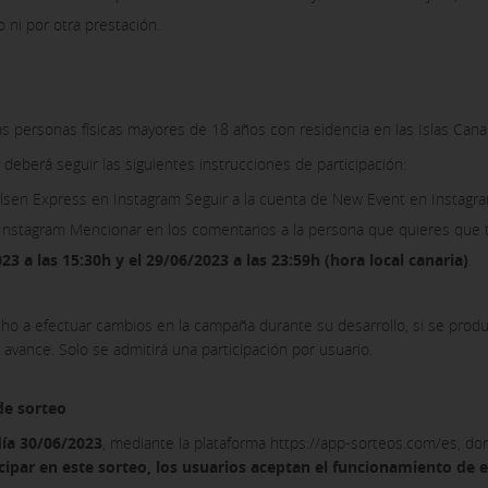
 ni por otra prestación.
as personas físicas mayores de 18 años con residencia en las Islas Cana
deberá seguir las siguientes instrucciones de participación:
. Olsen Express en Instagram Seguir a la cuenta de New Event en Instagr
n Instagram Mencionar en los comentarios a la persona que quieres que
23 a las 15:30h y el 29/06/2023 a las 23:59h (hora local canaria)
.
ho a efectuar cambios en la campaña durante su desarrollo, si se produj
avance. Solo se admitirá una participación por usuario.
de sorteo
día 30/06/2023
, mediante la plataforma https://app-sorteos.com/es, do
icipar en este sorteo, los usuarios aceptan el funcionamiento de 