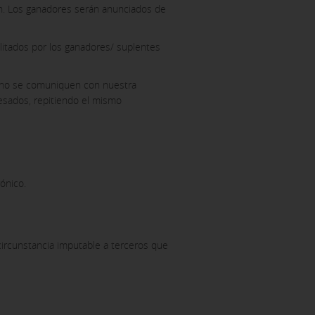
ón. Los ganadores serán anunciados de
ilitados por los ganadores/ suplentes
o no se comuniquen con nuestra
resados, repitiendo el mismo
ónico.
 circunstancia imputable a terceros que