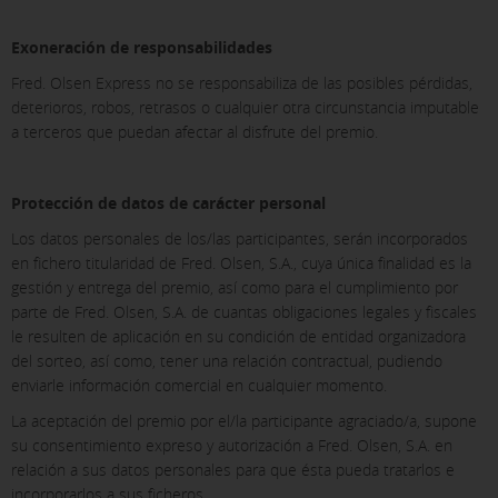
Exoneración de responsabilidades
Fred. Olsen Express no se responsabiliza de las posibles pérdidas,
deterioros, robos, retrasos o cualquier otra circunstancia imputable
a terceros que puedan afectar al disfrute del premio.
X
Protección de datos de carácter personal
CONFIGURACIÓN DE COOKIES
Los datos personales de los/las participantes, serán incorporados
en fichero titularidad de Fred. Olsen, S.A., cuya única finalidad es la
gestión y entrega del premio, así como para el cumplimiento por
ACEPTAR TODAS
parte de Fred. Olsen, S.A. de cuantas obligaciones legales y fiscales
le resulten de aplicación en su condición de entidad organizadora
del sorteo, así como, tener una relación contractual, pudiendo
Cookies necesarias
enviarle información comercial en cualquier momento.
Estas cookies son necesarias y no se pueden desactivar en
La aceptación del premio por el/la participante agraciado/a, supone
nuestros sistemas. Puedes configurar tu navegador para
su consentimiento expreso y autorización a Fred. Olsen, S.A. en
bloquear o alertar sobre estas cookies, pero algunas áreas
relación a sus datos personales para que ésta pueda tratarlos e
del sitio no funcionarán. Estas cookies no almacenan
incorporarlos a sus ficheros.
ninguna información de identificación personal.