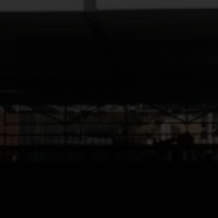
X
CONFIGURACIÓN DE COOKIES
ACEPTAR TODAS
Cookies necesarias
Estas cookies son necesarias y no se pueden desactivar en
nuestros sistemas. Puedes configurar tu navegador para
bloquear o alertar sobre estas cookies, pero algunas áreas
del sitio no funcionarán. Estas cookies no almacenan
ninguna información de identificación personal.